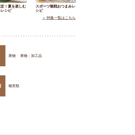
限定！夏を楽しむ
スポーツ観戦おつまみレ
みレシピ
シピ
＞ 特集一覧はこちら
果物
果物：加工品
類
種実類