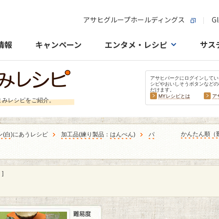
アサヒグループホールディングス
Gl
情報
キャンペーン
エンタメ・レシピ
サス
アサヒパークにログインしてい
シピやおいしそうボタンなどの
だけます。
MYレシピとは
ア
まみレシピをご紹介。
かんたん順（
ン
(
白
)にあうレシピ
加工品
(
練り製品
：
はんぺん
)
パ
]