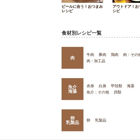
ビールに合う！おつまみ
アウトドア！お
レシピ
シピ
食材別レシピ一覧
牛肉
豚肉
鶏肉
肉：その
肉
肉：加工品
赤身
白身
甲殻類
海藻
魚介
海藻
魚介：その他
貝類
卵
卵
乳製品
乳製品