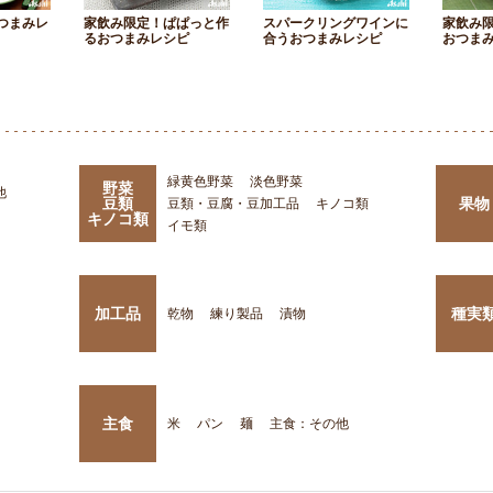
つまみレ
家飲み限定！ぱぱっと作
スパークリングワインに
家飲み
るおつまみレシピ
合うおつまみレシピ
おつま
緑黄色野菜
淡色野菜
野菜
他
豆類
果物
豆類・豆腐・豆加工品
キノコ類
キノコ類
イモ類
加工品
種実
乾物
練り製品
漬物
主食
米
パン
麺
主食：その他