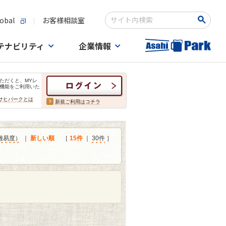
obal
お客様相談室
検索キーワード入力
テナビリティ
企業情報
ただくと、MYレ
機能をご利用いた
サヒパークとは
新規ご利用はコチラ
難易度）
｜
新しい順
［
15件
｜
30件
］