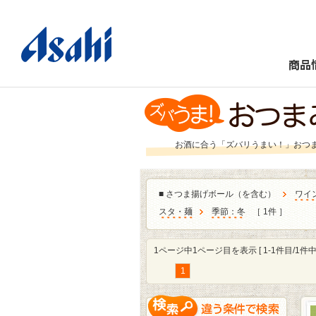
商品
お酒に合う「ズバリうまい！」おつ
■
さつま揚げボール（を含む）
ワイ
スタ・麺
季節：冬
［ 1件 ］
1ページ中1ページ目を表示 [ 1-1件目/1件中 
1