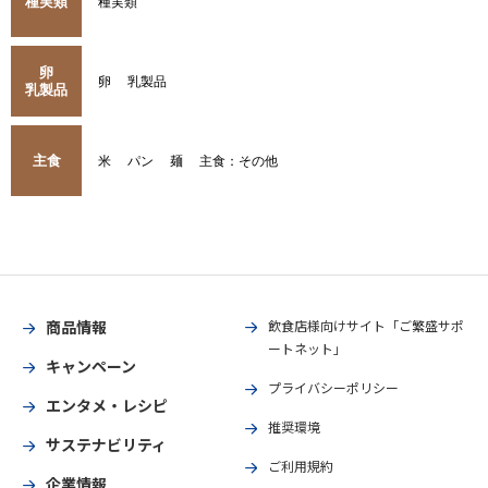
種実類
種実類
卵
卵
乳製品
乳製品
主食
米
パン
麺
主食：その他
商品情報
飲食店様向けサイト「ご繁盛サポ
ートネット」
キャンペーン
プライバシーポリシー
エンタメ・レシピ
推奨環境
サステナビリティ
ご利用規約
企業情報