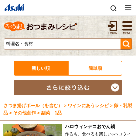
新しい順
簡単順
さつま揚げボール（を含む） > ワインにあうレシピ > 卵・乳製
品 > その他創作 > 副菜 1品
ハロウィンデコおでん鍋
作るも、食べるも楽しい♪ハロウィ