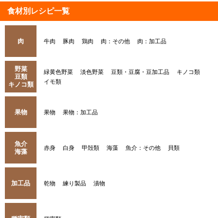
食材別レシピ一覧
肉
牛肉
豚肉
鶏肉
肉：その他
肉：加工品
野菜
緑黄色野菜
淡色野菜
豆類・豆腐・豆加工品
キノコ類
豆類
イモ類
キノコ類
果物
果物
果物：加工品
魚介
赤身
白身
甲殻類
海藻
魚介：その他
貝類
海藻
加工品
乾物
練り製品
漬物