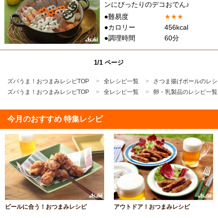
ンにぴったりのデコおでん♪
●難易度
★
★
★
●カロリー
456kcal
●調理時間
60分
1/1 ページ
ズバうま！おつまみレシピTOP
全レシピ一覧
さつま揚げボールのレシ
ズバうま！おつまみレシピTOP
全レシピ一覧
卵・乳製品のレシピ一覧
今月のおすすめ 特集レシピ
ビールに合う！おつまみレシピ
アウトドア！おつまみレシピ