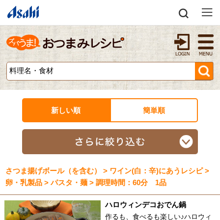
新しい順
簡単順
さつま揚げボール（を含む） > ワイン(白：辛)にあうレシピ >
卵・乳製品 > パスタ・麺 > 調理時間：60分 1品
ハロウィンデコおでん鍋
作るも、食べるも楽しい♪ハロウィ