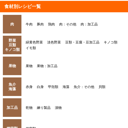
食材別レシピ一覧
肉
牛肉
豚肉
鶏肉
肉：その他
肉：加工品
野菜
緑黄色野菜
淡色野菜
豆類・豆腐・豆加工品
キノコ類
豆類
イモ類
キノコ類
果物
果物
果物：加工品
魚介
赤身
白身
甲殻類
海藻
魚介：その他
貝類
海藻
加工品
乾物
練り製品
漬物