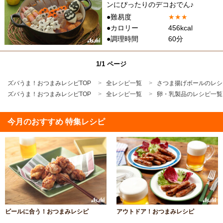
ンにぴったりのデコおでん♪
●難易度
★
★
★
●カロリー
456kcal
●調理時間
60分
1/1 ページ
ズバうま！おつまみレシピTOP
全レシピ一覧
さつま揚げボールのレシ
ズバうま！おつまみレシピTOP
全レシピ一覧
卵・乳製品のレシピ一覧
今月のおすすめ 特集レシピ
ビールに合う！おつまみレシピ
アウトドア！おつまみレシピ