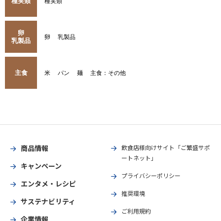
種実類
種実類
卵
卵
乳製品
乳製品
主食
米
パン
麺
主食：その他
商品情報
飲食店様向けサイト「ご繁盛サポ
ートネット」
キャンペーン
プライバシーポリシー
エンタメ・レシピ
推奨環境
サステナビリティ
ご利用規約
企業情報