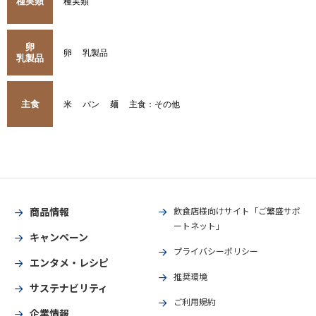
種実類
種実類
卵
卵
乳製品
乳製品
主食
米
パン
麺
主食：その他
商品情報
飲食店様向けサイト「ご繁盛サポ
ートネット」
キャンペーン
プライバシーポリシー
エンタメ・レシピ
推奨環境
サステナビリティ
ご利用規約
企業情報