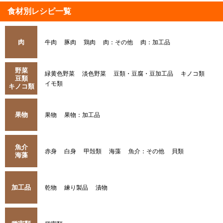
食材別レシピ一覧
肉
牛肉
豚肉
鶏肉
肉：その他
肉：加工品
野菜
緑黄色野菜
淡色野菜
豆類・豆腐・豆加工品
キノコ類
豆類
イモ類
キノコ類
果物
果物
果物：加工品
魚介
赤身
白身
甲殻類
海藻
魚介：その他
貝類
海藻
加工品
乾物
練り製品
漬物