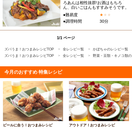
ろあんは相性抜群!お酒はもちろ
ん、白いごはんもすすみそうです。
●難易度
★
★
★
●調理時間
30分
1/1 ページ
ズバうま！おつまみレシピTOP
全レシピ一覧
かぼちゃのレシピ一覧
ズバうま！おつまみレシピTOP
全レシピ一覧
野菜・豆類・キノコ類の
今月のおすすめ 特集レシピ
ビールに合う！おつまみレシピ
アウトドア！おつまみレシピ