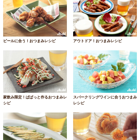
ビールに合う！おつまみレシピ
アウトドア！おつまみレシピ
家飲み限定！ぱぱっと作るおつまみレ
スパークリングワインに合うおつまみ
シピ
レシピ