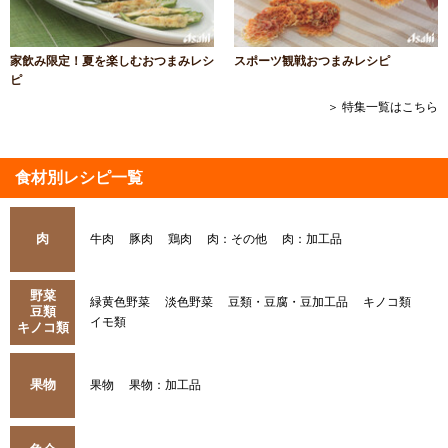
家飲み限定！夏を楽しむおつまみレシ
スポーツ観戦おつまみレシピ
ピ
＞ 特集一覧はこちら
食材別レシピ一覧
肉
牛肉
豚肉
鶏肉
肉：その他
肉：加工品
野菜
緑黄色野菜
淡色野菜
豆類・豆腐・豆加工品
キノコ類
豆類
イモ類
キノコ類
果物
果物
果物：加工品