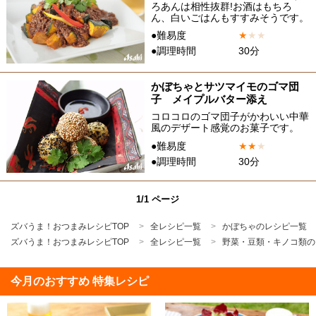
ろあんは相性抜群!お酒はもちろ
ん、白いごはんもすすみそうです。
●難易度
★
★
★
●調理時間
30分
かぼちゃとサツマイモのゴマ団
子 メイプルバター添え
コロコロのゴマ団子がかわいい中華
風のデザート感覚のお菓子です。
●難易度
★
★
★
●調理時間
30分
1/1 ページ
ズバうま！おつまみレシピTOP
全レシピ一覧
かぼちゃのレシピ一覧
ズバうま！おつまみレシピTOP
全レシピ一覧
野菜・豆類・キノコ類の
今月のおすすめ 特集レシピ