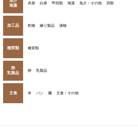
魚介
赤身
白身
甲殻類
海藻
魚介：その他
貝類
海藻
加工品
乾物
練り製品
漬物
種実類
種実類
卵
卵
乳製品
乳製品
主食
米
パン
麺
主食：その他