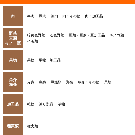
肉
牛肉
豚肉
鶏肉
肉：その他
肉：加工品
野菜
緑黄色野菜
淡色野菜
豆類・豆腐・豆加工品
キノコ類
豆類
イモ類
キノコ類
果物
果物
果物：加工品
魚介
赤身
白身
甲殻類
海藻
魚介：その他
貝類
海藻
加工品
乾物
練り製品
漬物
種実類
種実類