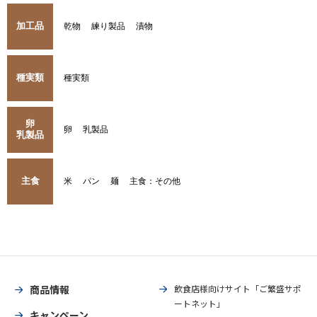
加工品
乾物
練り製品
漬物
種実類
種実類
卵
卵
乳製品
乳製品
主食
米
パン
麺
主食：その他
商品情報
飲食店様向けサイト「ご繁盛サポ
ートネット」
キャンペーン