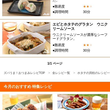
た。
●難易度
★
★
★
●調理時間
30分
エビとホタテのグラタン ウニク
リームソース
ウニクリームソースが濃厚なシーフ
ードグラタン。
●難易度
★
★
★
●調理時間
30分
1/1 ページ
ズバうま！おつまみレシピTOP
全レシピ一覧
ホタテの貝柱のレシピ一
今月のおすすめ 特集レシピ