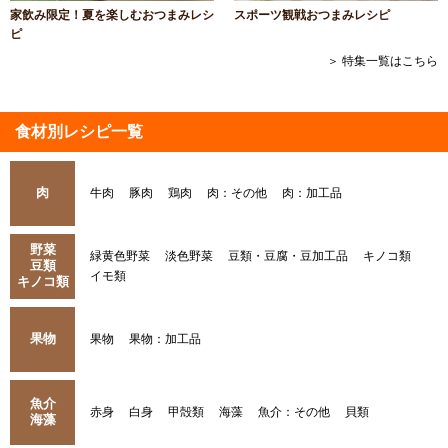
家飲み限定！夏を楽しむおつまみレシ
スポーツ観戦おつまみレシピ
ピ
＞ 特集一覧はこちら
食材別レシピ一覧
肉
牛肉
豚肉
鶏肉
肉：その他
肉：加工品
野菜
緑黄色野菜
淡色野菜
豆類・豆腐・豆加工品
キノコ類
豆類
イモ類
キノコ類
果物
果物
果物：加工品
魚介
赤身
白身
甲殻類
海藻
魚介：その他
貝類
海藻