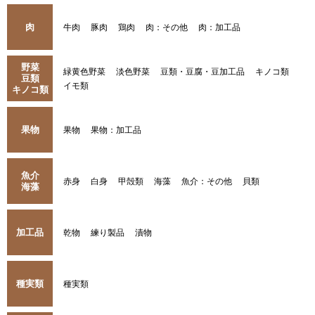
肉
牛肉
豚肉
鶏肉
肉：その他
肉：加工品
野菜
緑黄色野菜
淡色野菜
豆類・豆腐・豆加工品
キノコ類
豆類
イモ類
キノコ類
果物
果物
果物：加工品
魚介
赤身
白身
甲殻類
海藻
魚介：その他
貝類
海藻
加工品
乾物
練り製品
漬物
種実類
種実類