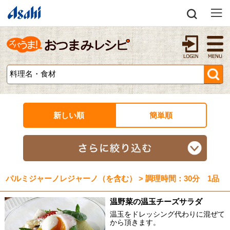
新しい順
簡単順
パルミジャーノレジャーノ（を含む） > 調理時間：30分 1品
温野菜の温玉チーズサラダ
温玉をドレッシング代わりに混ぜて
から頂きます。