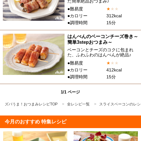
た簡単絶品おつまみ♪
●難易度
★
★
★
●カロリー
312kcal
●調理時間
15分
はんぺんのベーコンチーズ巻き～
簡単3stepおつまみ～
ベーコンとチーズのコクに包まれ
た、ふわふわのはんぺんが絶品♪
●難易度
★
★
★
●カロリー
412kcal
●調理時間
15分
1/1 ページ
ズバうま！おつまみレシピTOP
全レシピ一覧
スライスベーコンのレシ
今月のおすすめ 特集レシピ