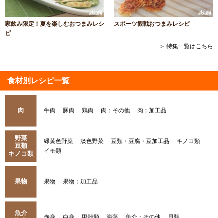
家飲み限定！夏を楽しむおつまみレシ
スポーツ観戦おつまみレシピ
ピ
＞ 特集一覧はこちら
食材別レシピ一覧
肉
牛肉
豚肉
鶏肉
肉：その他
肉：加工品
野菜
緑黄色野菜
淡色野菜
豆類・豆腐・豆加工品
キノコ類
豆類
イモ類
キノコ類
果物
果物
果物：加工品
魚介
赤身
白身
甲殻類
海藻
魚介：その他
貝類