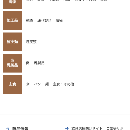
海藻
加工品
乾物
練り製品
漬物
種実類
種実類
卵
卵
乳製品
乳製品
主食
米
パン
麺
主食：その他
商品情報
飲食店様向けサイト「ご繁盛サポ