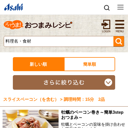
新しい順
簡単順
スライスベーコン（を含む） > 調理時間：15分 2品
牡蠣のベーコン巻き～簡単3step
おつまみ～
牡蠣とベーコンの旨味を掛け合わせ