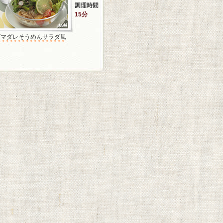
15分
ゴマダレそうめんサラダ風