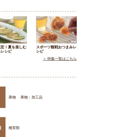
限定！夏を楽しむ
スポーツ観戦おつまみレ
みレシピ
シピ
＞ 特集一覧はこちら
果物
果物：加工品
類
種実類