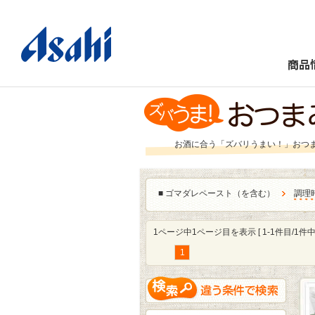
商品
お酒に合う「ズバリうまい！」おつ
■
ゴマダレペースト（を含む）
調理
1ページ中1ページ目を表示 [ 1-1件目/1件中 
1