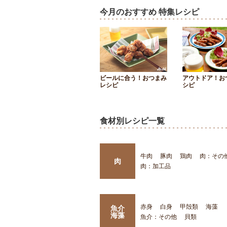
今月のおすすめ 特集レシピ
ビールに合う！おつまみ
アウトドア！お
レシピ
シピ
食材別レシピ一覧
牛肉
豚肉
鶏肉
肉：その
肉
肉：加工品
赤身
白身
甲殻類
海藻
魚介
海藻
魚介：その他
貝類