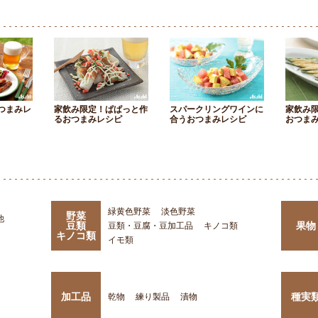
つまみレ
家飲み限定！ぱぱっと作
スパークリングワインに
家飲み
るおつまみレシピ
合うおつまみレシピ
おつま
緑黄色野菜
淡色野菜
野菜
他
豆類
果物
豆類・豆腐・豆加工品
キノコ類
キノコ類
イモ類
加工品
種実
乾物
練り製品
漬物