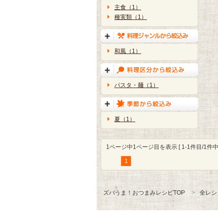
主食（1）
種実類（1）
和風（1）
パスタ・麺（1）
夏（1）
1ページ中1ページ目を表示 [ 1-1件目/1件中 
1
ズバうま！おつまみレシピTOP
全レシ