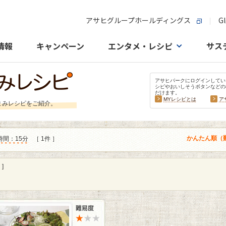
アサヒグループホールディングス
Gl
情報
キャンペーン
エンタメ・レシピ
サス
アサヒパークにログインしてい
シピやおいしそうボタンなどの
だけます。
MYレシピとは
ア
まみレシピをご紹介。
かんたん順（
時間：15分
［ 1件 ］
]