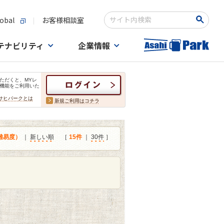
obal
お客様相談室
検索キーワード入力
テナビリティ
企業情報
ただくと、MYレ
機能をご利用いた
サヒパークとは
新規ご利用はコチラ
難易度）
｜
新しい順
［
15件
｜
30件
］