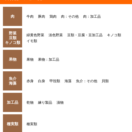
肉
牛肉
豚肉
鶏肉
肉：その他
肉：加工品
野菜
緑黄色野菜
淡色野菜
豆類・豆腐・豆加工品
キノコ類
豆類
イモ類
キノコ類
果物
果物
果物：加工品
魚介
赤身
白身
甲殻類
海藻
魚介：その他
貝類
海藻
加工品
乾物
練り製品
漬物
種実類
種実類