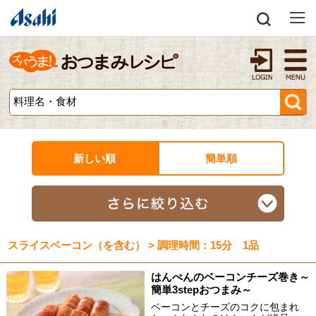
新しい順
簡単順
スライスベーコン（を含む） > 調理時間：15分 1品
はんぺんのベーコンチーズ巻き～
簡単3stepおつまみ～
ベーコンとチーズのコクに包まれ