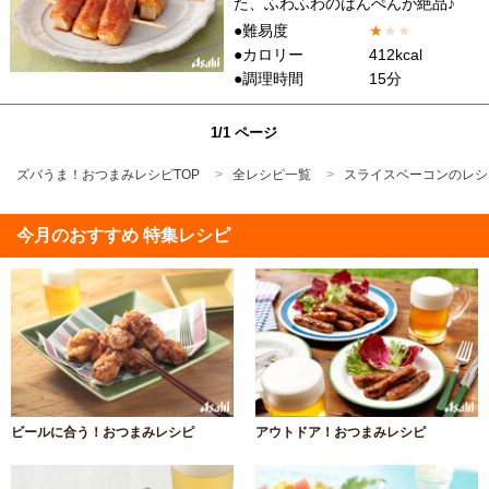
た、ふわふわのはんぺんが絶品♪
●難易度
★
★
★
●カロリー
412kcal
●調理時間
15分
1/1 ページ
ズバうま！おつまみレシピTOP
全レシピ一覧
スライスベーコンのレシ
今月のおすすめ 特集レシピ
ビールに合う！おつまみレシピ
アウトドア！おつまみレシピ