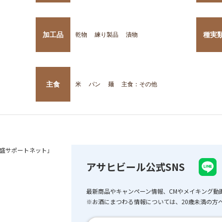
加工品
種実
乾物
練り製品
漬物
主食
米
パン
麺
主食：その他
盛サポートネット」
アサヒビール公式SNS
最新商品やキャンペーン情報、CMやメイキング動
※お酒にまつわる情報については、20歳未満の方へ