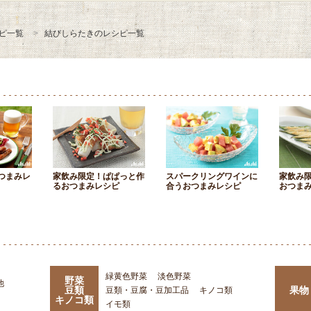
ピ一覧
結びしらたきのレシピ一覧
つまみレ
家飲み限定！ぱぱっと作
スパークリングワインに
家飲み
るおつまみレシピ
合うおつまみレシピ
おつま
緑黄色野菜
淡色野菜
野菜
他
豆類
果物
豆類・豆腐・豆加工品
キノコ類
キノコ類
イモ類