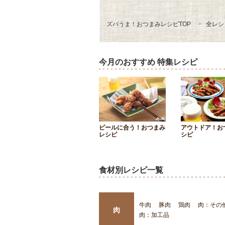
ズバうま！おつまみレシピTOP
全レシ
今月のおすすめ 特集レシピ
ビールに合う！おつまみ
アウトドア！お
レシピ
シピ
食材別レシピ一覧
牛肉
豚肉
鶏肉
肉：その
肉
肉：加工品