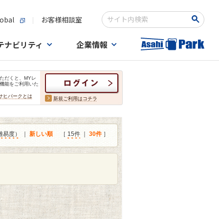
obal
お客様相談室
検索キーワード入力
テナビリティ
企業情報
ただくと、MYレ
機能をご利用いた
サヒパークとは
新規ご利用はコチラ
難易度）
｜
新しい順
［
15件
｜
30件
］