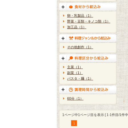
卵・乳製品（1）
野菜・豆類・キノコ類（1）
加工品（1）
その他創作（1）
主菜（1）
副菜（1）
パスタ・麺（1）
60分（1）
1ページ中1ページ目を表示 [ 1-1件目/1件中 
1