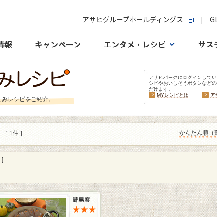
アサヒグループホールディングス
Gl
情報
キャンペーン
エンタメ・レシピ
サス
アサヒパークにログインしてい
シピやおいしそうボタンなどの
だけます。
MYレシピとは
ア
まみレシピをご紹介。
かんたん順（
［ 1件 ］
]