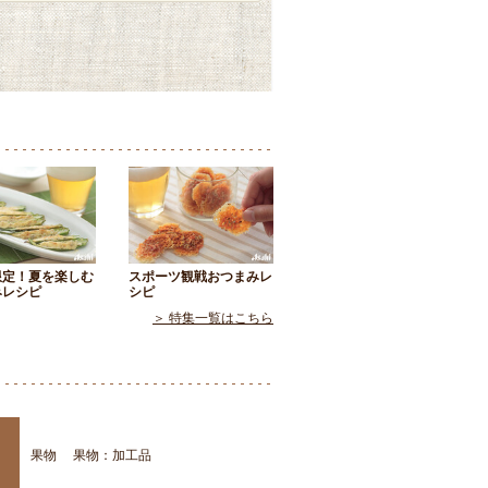
限定！夏を楽しむ
スポーツ観戦おつまみレ
みレシピ
シピ
＞ 特集一覧はこちら
果物
果物：加工品