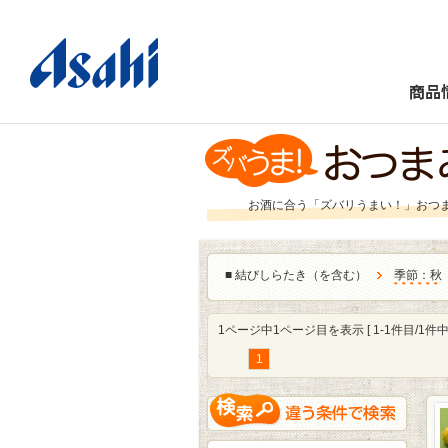
商品
お酒に合う「ズバリうまい！」おつ
■
結びしらたき（を含む）
季節：秋
1ページ中1ページ目を表示 [ 1-1件目/1件中 
1