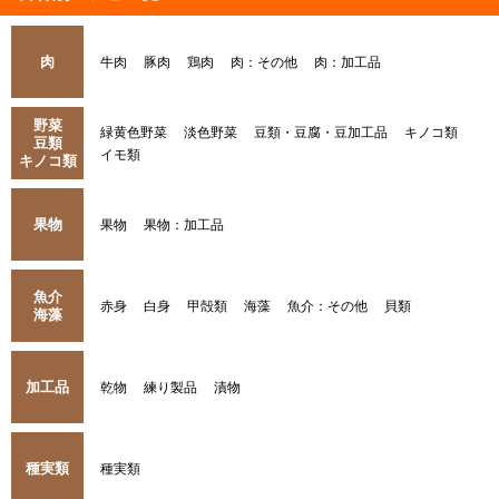
肉
牛肉
豚肉
鶏肉
肉：その他
肉：加工品
野菜
緑黄色野菜
淡色野菜
豆類・豆腐・豆加工品
キノコ類
豆類
イモ類
キノコ類
果物
果物
果物：加工品
魚介
赤身
白身
甲殻類
海藻
魚介：その他
貝類
海藻
加工品
乾物
練り製品
漬物
種実類
種実類