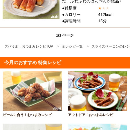
た、ふわふわのはんぺんが絶品♪
●難易度
★
★
★
●カロリー
412kcal
●調理時間
15分
1/1 ページ
ズバうま！おつまみレシピTOP
全レシピ一覧
スライスベーコンのレシ
今月のおすすめ 特集レシピ
ビールに合う！おつまみレシピ
アウトドア！おつまみレシピ