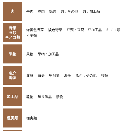
肉
牛肉
豚肉
鶏肉
肉：その他
肉：加工品
野菜
緑黄色野菜
淡色野菜
豆類・豆腐・豆加工品
キノコ類
豆類
イモ類
キノコ類
果物
果物
果物：加工品
魚介
赤身
白身
甲殻類
海藻
魚介：その他
貝類
海藻
加工品
乾物
練り製品
漬物
種実類
種実類