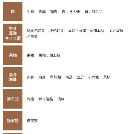
肉
牛肉
豚肉
鶏肉
肉：その他
肉：加工品
野菜
緑黄色野菜
淡色野菜
豆類・豆腐・豆加工品
キノコ類
豆類
イモ類
キノコ類
果物
果物
果物：加工品
魚介
赤身
白身
甲殻類
海藻
魚介：その他
貝類
海藻
加工品
乾物
練り製品
漬物
種実類
種実類