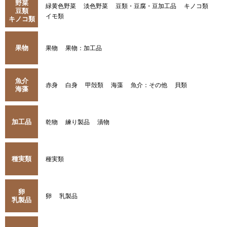
野菜
緑黄色野菜
淡色野菜
豆類・豆腐・豆加工品
キノコ類
豆類
イモ類
キノコ類
果物
果物
果物：加工品
魚介
赤身
白身
甲殻類
海藻
魚介：その他
貝類
海藻
加工品
乾物
練り製品
漬物
種実類
種実類
卵
卵
乳製品
乳製品