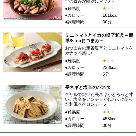
ーの旨みが絶妙にマッチ♪
●難易度
★
★
★
●カロリー
181kcal
●調理時間
30分
ミニトマトとイカの塩辛和え～簡
単3stepおつまみ～
おつまみの定番塩辛とミニトマトを
カナッペ風に♪
●難易度
★
★
★
●カロリー
233kcal
●調理時間
5分
長ネギと塩辛のパスタ
グリルで焼いた長ネギがとろっと甘
い。塩辛をアンチョビ代わりに使っ
た和風ペペロンチーノ
●難易度
★
★
★
●カロリー
455kcal
●調理時間
30分