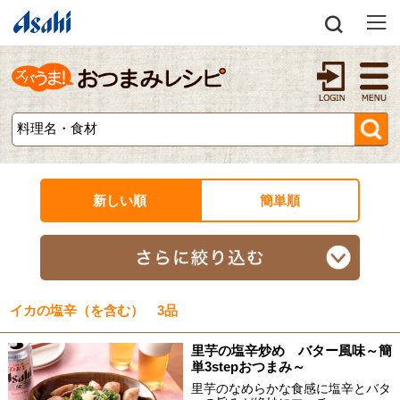
新しい順
簡単順
イカの塩辛（を含む） 3品
里芋の塩辛炒め バター風味～簡
単3stepおつまみ～
里芋のなめらかな食感に塩辛とバタ