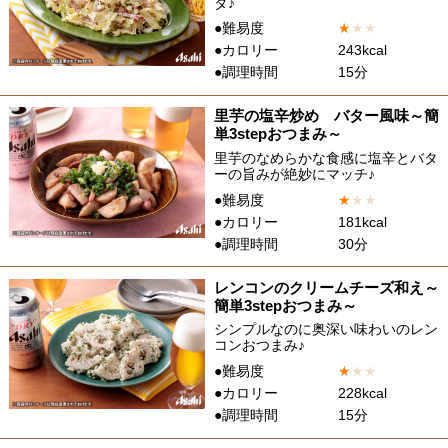
ダ♪
●難易度
★
★
★
●カロリー
243kcal
●調理時間
15分
里芋の塩辛炒め バター風味～簡
単3stepおつまみ～
里芋のなめらかな食感に塩辛とバタ
ーの旨みが絶妙にマッチ♪
●難易度
★
★
★
●カロリー
181kcal
●調理時間
30分
レンコンのクリームチーズ和え～
簡単3stepおつまみ～
シンプルなのに奥深い味わいのレン
コンおつまみ♪
●難易度
★
★
★
●カロリー
228kcal
●調理時間
15分