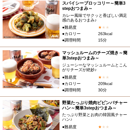
スパイシーブロッコリー～簡単3
stepおつまみ～
カレー風味でサクッと香ばしい満足
感のあるおつまみ♪
●難易度
★
★
★
●カロリー
263kcal
●調理時間
15分
マッシュルームのチーズ焼き～簡
単3stepおつまみ～
ジューシーなマッシュルームとこん
がりチーズが絶妙♪
●難易度
★
★
★
●カロリー
209kcal
●調理時間
30分
野菜たっぷり焼肉ビビンバチャー
ハン～簡単3stepおつまみ～
たっぷり野菜とお肉の韓国風チャー
ハン♪
●難易度
★
★
★