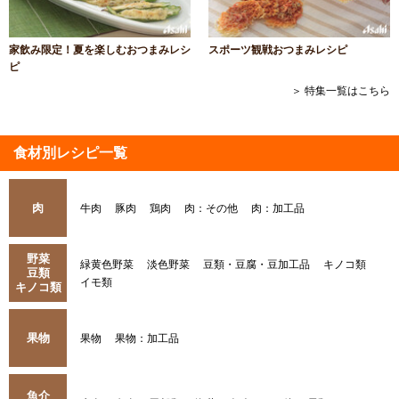
家飲み限定！夏を楽しむおつまみレシ
スポーツ観戦おつまみレシピ
ピ
＞ 特集一覧はこちら
食材別レシピ一覧
肉
牛肉
豚肉
鶏肉
肉：その他
肉：加工品
野菜
緑黄色野菜
淡色野菜
豆類・豆腐・豆加工品
キノコ類
豆類
イモ類
キノコ類
果物
果物
果物：加工品
魚介