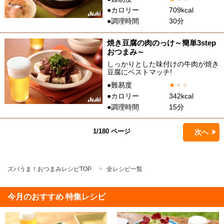
●カロリー
709kcal
●調理時間
30分
焼き豆腐の肉のっけ～簡単3step
おつまみ～
しっかりとした味付けの牛肉が焼き
豆腐にベストマッチ!
●難易度
★
★
★
●カロリー
342kcal
●調理時間
15分
1/180 ページ
次へ
ズバうま！おつまみレシピTOP
全レシピ一覧
今月のおすすめ 特集レシピ