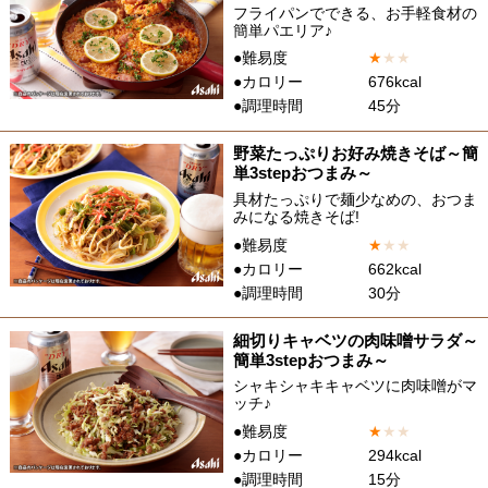
フライパンでできる、お手軽食材の
簡単パエリア♪
●難易度
★
★
★
●カロリー
676kcal
●調理時間
45分
野菜たっぷりお好み焼きそば～簡
単3stepおつまみ～
具材たっぷりで麺少なめの、おつま
みになる焼きそば!
●難易度
★
★
★
●カロリー
662kcal
●調理時間
30分
細切りキャベツの肉味噌サラダ～
簡単3stepおつまみ～
シャキシャキキャベツに肉味噌がマ
ッチ♪
●難易度
★
★
★
●カロリー
294kcal
●調理時間
15分