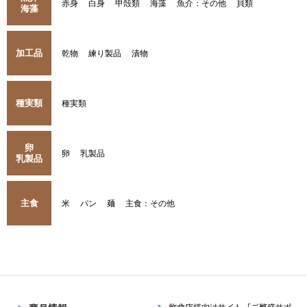
赤身
白身
甲殻類
海藻
魚介：その他
貝類
海藻
加工品
乾物
練り製品
漬物
種実類
種実類
卵
卵
乳製品
乳製品
主食
米
パン
麺
主食：その他
飲食店様向けサイト「ご繁盛サポ