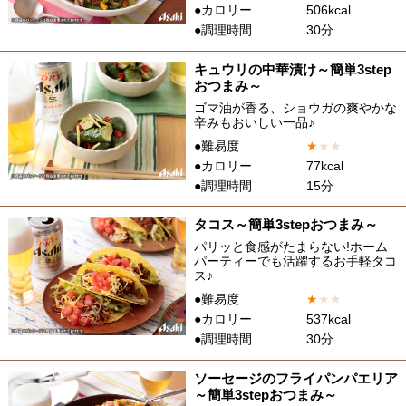
●カロリー
506kcal
●調理時間
30分
キュウリの中華漬け～簡単3step
おつまみ～
ゴマ油が香る、ショウガの爽やかな
辛みもおいしい一品♪
●難易度
★
★
★
●カロリー
77kcal
●調理時間
15分
タコス～簡単3stepおつまみ～
パリッと食感がたまらない!ホーム
パーティーでも活躍するお手軽タコ
ス♪
●難易度
★
★
★
●カロリー
537kcal
●調理時間
30分
ソーセージのフライパンパエリア
～簡単3stepおつまみ～