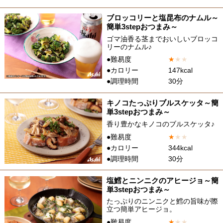
ブロッコリーと塩昆布のナムル～
簡単3stepおつまみ～
ゴマ油香る茎までおいしいブロッコ
リーのナムル♪
●難易度
★
★
★
●カロリー
147kcal
●調理時間
30分
キノコたっぷりブルスケッタ～簡
単3stepおつまみ～
香り豊かなキノコのブルスケッタ♪
●難易度
★
★
★
●カロリー
344kcal
●調理時間
30分
塩鱈とニンニクのアヒージョ～簡
単3stepおつまみ～
たっぷりのニンニクと鱈の旨味が際
立つ簡単アヒージョ。
●難易度
★
★
★