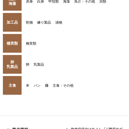
赤身
白身
甲殻類
海藻
魚介：その他
貝類
海藻
加工品
乾物
練り製品
漬物
種実類
種実類
卵
卵
乳製品
乳製品
主食
米
パン
麺
主食：その他
飲食店様向けサイト「ご繁盛サポ