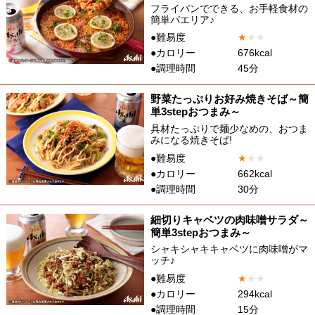
フライパンでできる、お手軽食材の
簡単パエリア♪
●難易度
★
★
★
●カロリー
676kcal
●調理時間
45分
野菜たっぷりお好み焼きそば～簡
単3stepおつまみ～
具材たっぷりで麺少なめの、おつま
みになる焼きそば!
●難易度
★
★
★
●カロリー
662kcal
●調理時間
30分
細切りキャベツの肉味噌サラダ～
簡単3stepおつまみ～
シャキシャキキャベツに肉味噌がマ
ッチ♪
●難易度
★
★
★
●カロリー
294kcal
●調理時間
15分