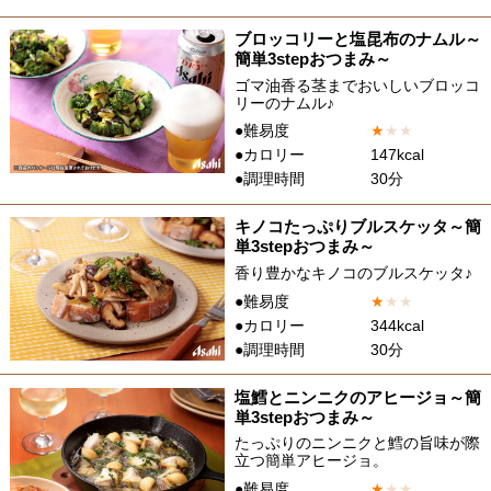
ブロッコリーと塩昆布のナムル～
簡単3stepおつまみ～
ゴマ油香る茎までおいしいブロッコ
リーのナムル♪
●難易度
★
★
★
●カロリー
147kcal
●調理時間
30分
キノコたっぷりブルスケッタ～簡
単3stepおつまみ～
香り豊かなキノコのブルスケッタ♪
●難易度
★
★
★
●カロリー
344kcal
●調理時間
30分
塩鱈とニンニクのアヒージョ～簡
単3stepおつまみ～
たっぷりのニンニクと鱈の旨味が際
立つ簡単アヒージョ。
●難易度
★
★
★