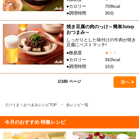
●カロリー
709kcal
●調理時間
30分
焼き豆腐の肉のっけ～簡単3step
おつまみ～
しっかりとした味付けの牛肉が焼き
豆腐にベストマッチ!
●難易度
★
★
★
●カロリー
342kcal
●調理時間
15分
1/180 ページ
次へ
ズバうま！おつまみレシピTOP
全レシピ一覧
今月のおすすめ 特集レシピ