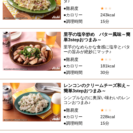
ダ♪
●難易度
★
★
★
●カロリー
243kcal
●調理時間
15分
里芋の塩辛炒め バター風味～簡
単3stepおつまみ～
里芋のなめらかな食感に塩辛とバタ
ーの旨みが絶妙にマッチ♪
●難易度
★
★
★
●カロリー
181kcal
●調理時間
30分
レンコンのクリームチーズ和え～
簡単3stepおつまみ～
シンプルなのに奥深い味わいのレン
コンおつまみ♪
●難易度
★
★
★
●カロリー
228kcal
●調理時間
15分