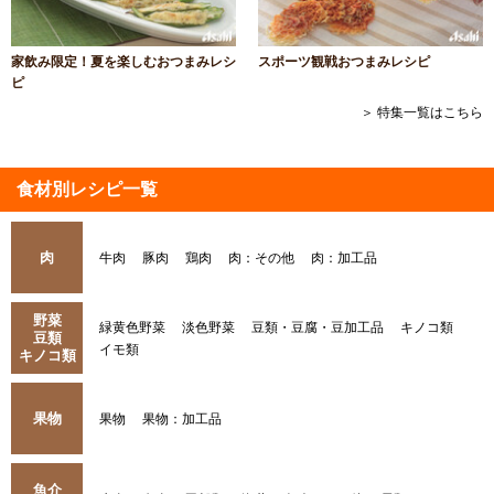
家飲み限定！夏を楽しむおつまみレシ
スポーツ観戦おつまみレシピ
ピ
＞ 特集一覧はこちら
食材別レシピ一覧
肉
牛肉
豚肉
鶏肉
肉：その他
肉：加工品
野菜
緑黄色野菜
淡色野菜
豆類・豆腐・豆加工品
キノコ類
豆類
イモ類
キノコ類
果物
果物
果物：加工品
魚介