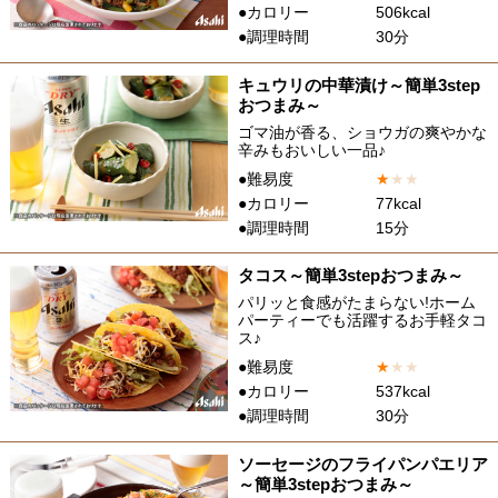
●カロリー
506kcal
●調理時間
30分
キュウリの中華漬け～簡単3step
おつまみ～
ゴマ油が香る、ショウガの爽やかな
辛みもおいしい一品♪
●難易度
★
★
★
●カロリー
77kcal
●調理時間
15分
タコス～簡単3stepおつまみ～
パリッと食感がたまらない!ホーム
パーティーでも活躍するお手軽タコ
ス♪
●難易度
★
★
★
●カロリー
537kcal
●調理時間
30分
ソーセージのフライパンパエリア
～簡単3stepおつまみ～