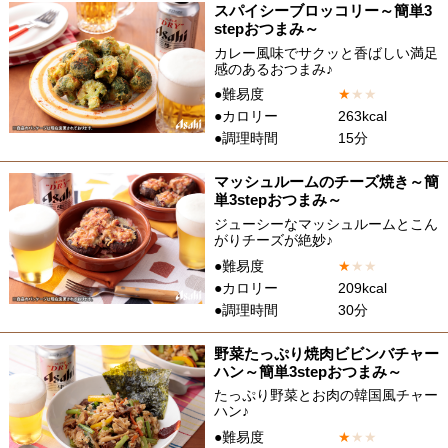
スパイシーブロッコリー～簡単3
stepおつまみ～
カレー風味でサクッと香ばしい満足
感のあるおつまみ♪
●難易度
★
★
★
●カロリー
263kcal
●調理時間
15分
マッシュルームのチーズ焼き～簡
単3stepおつまみ～
ジューシーなマッシュルームとこん
がりチーズが絶妙♪
●難易度
★
★
★
●カロリー
209kcal
●調理時間
30分
野菜たっぷり焼肉ビビンバチャー
ハン～簡単3stepおつまみ～
たっぷり野菜とお肉の韓国風チャー
ハン♪
●難易度
★
★
★