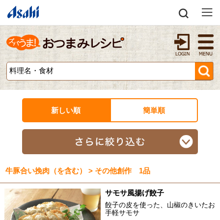
新しい順
簡単順
牛豚合い挽肉（を含む） > その他創作 1品
サモサ風揚げ餃子
餃子の皮を使った、山椒のきいたお
手軽サモサ