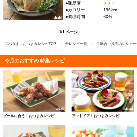
●難易度
★
★
★
●カロリー
196kcal
●調理時間
60分
1/1 ページ
ズバうま！おつまみレシピTOP
全レシピ一覧
牛豚合い挽肉のレシピ一
今月のおすすめ 特集レシピ
ビールに合う！おつまみレシピ
アウトドア！おつまみレシピ