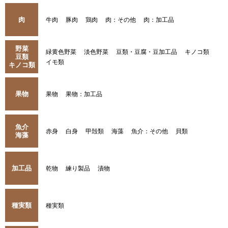
肉
牛肉
豚肉
鶏肉
肉：その他
肉：加工品
野菜
緑黄色野菜
淡色野菜
豆類・豆腐・豆加工品
キノコ類
豆類
イモ類
キノコ類
果物
果物
果物：加工品
魚介
赤身
白身
甲殻類
海藻
魚介：その他
貝類
海藻
加工品
乾物
練り製品
漬物
種実類
種実類