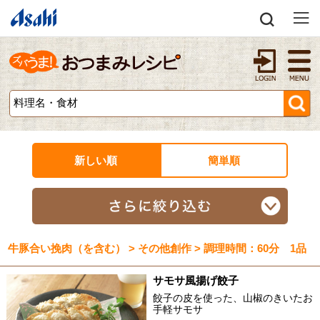
新しい順
簡単順
牛豚合い挽肉（を含む） > その他創作 > 調理時間：60分 1品
サモサ風揚げ餃子
餃子の皮を使った、山椒のきいたお
手軽サモサ