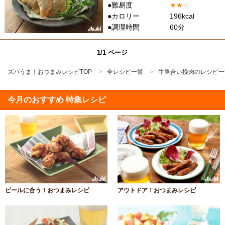
●難易度
★
★
★
●カロリー
196kcal
●調理時間
60分
1/1 ページ
ズバうま！おつまみレシピTOP
全レシピ一覧
牛豚合い挽肉のレシピ一
今月のおすすめ 特集レシピ
ビールに合う！おつまみレシピ
アウトドア！おつまみレシピ