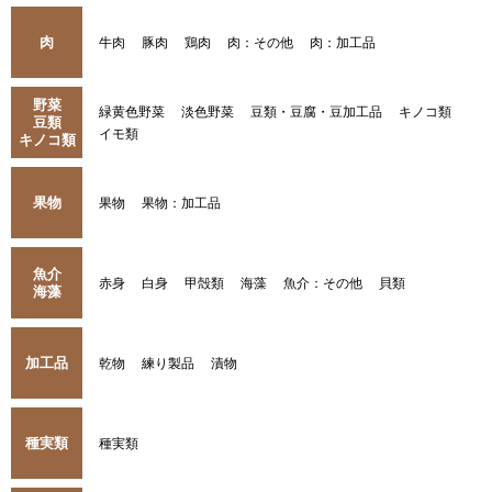
肉
牛肉
豚肉
鶏肉
肉：その他
肉：加工品
野菜
緑黄色野菜
淡色野菜
豆類・豆腐・豆加工品
キノコ類
豆類
イモ類
キノコ類
果物
果物
果物：加工品
魚介
赤身
白身
甲殻類
海藻
魚介：その他
貝類
海藻
加工品
乾物
練り製品
漬物
種実類
種実類