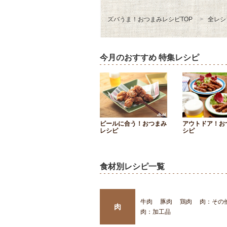
ズバうま！おつまみレシピTOP
全レシ
今月のおすすめ 特集レシピ
ビールに合う！おつまみ
アウトドア！お
レシピ
シピ
食材別レシピ一覧
牛肉
豚肉
鶏肉
肉：その
肉
肉：加工品