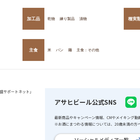
加工品
種実
乾物
練り製品
漬物
主食
米
パン
麺
主食：その他
盛サポートネット」
アサヒビール公式SNS
最新商品やキャンペーン情報、CMやメイキング動
※お酒にまつわる情報については、20歳未満の方へ
ソーシャルメディア一覧