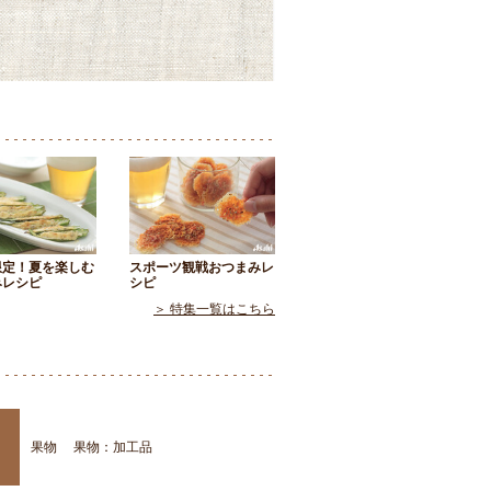
限定！夏を楽しむ
スポーツ観戦おつまみレ
みレシピ
シピ
＞ 特集一覧はこちら
果物
果物：加工品