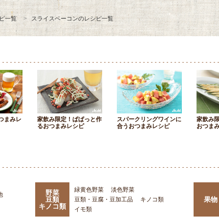
ピ一覧
スライスベーコンのレシピ一覧
つまみレ
家飲み限定！ぱぱっと作
スパークリングワインに
家飲み
るおつまみレシピ
合うおつまみレシピ
おつま
緑黄色野菜
淡色野菜
野菜
他
豆類
果物
豆類・豆腐・豆加工品
キノコ類
キノコ類
イモ類