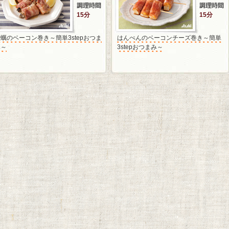
15分
15分
蠣のベーコン巻き～簡単3stepおつま
はんぺんのベーコンチーズ巻き～簡単
み～
3stepおつまみ～