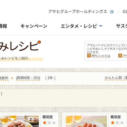
アサヒグループホールディングス
Gl
情報
キャンペーン
エンタメ・レシピ
サス
アサヒパークにログインしてい
シピやおいしそうボタンなどの
だけます。
MYレシピとは
ア
まみレシピをご紹介。
かんたん順（
他創作
調理時間：15分
［ 2件 ］
]