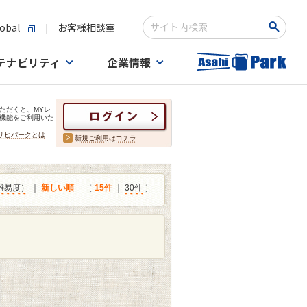
obal
お客様相談室
検索キーワード入力
テナビリティ
企業情報
ただくと、MYレ
機能をご利用いた
サヒパークとは
新規ご利用はコチラ
難易度）
｜
新しい順
［
15件
｜
30件
］