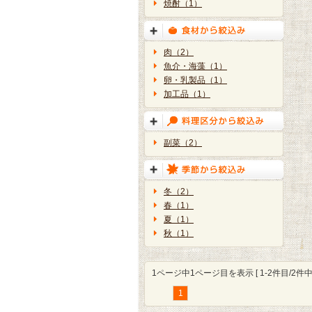
焼酎（1）
肉（2）
魚介・海藻（1）
卵・乳製品（1）
加工品（1）
副菜（2）
冬（2）
春（1）
夏（1）
秋（1）
1ページ中1ページ目を表示 [ 1-2件目/2件中 
1