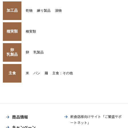
加工品
乾物
練り製品
漬物
種実類
種実類
卵
卵
乳製品
乳製品
主食
米
パン
麺
主食：その他
商品情報
飲食店様向けサイト「ご繁盛サポ
ートネット」
キャンペーン