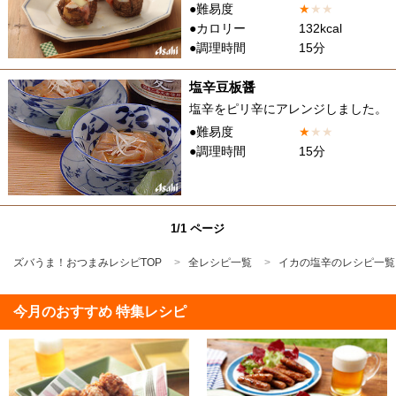
●難易度
★
★
★
●カロリー
132kcal
●調理時間
15分
塩辛豆板醤
塩辛をピリ辛にアレンジしました。
●難易度
★
★
★
●調理時間
15分
1/1 ページ
ズバうま！おつまみレシピTOP
全レシピ一覧
イカの塩辛のレシピ一覧
今月のおすすめ 特集レシピ