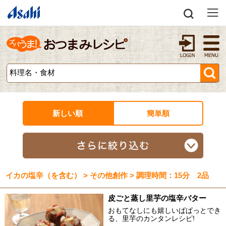
新しい順
簡単順
イカの塩辛（を含む） > その他創作 > 調理時間：15分 2品
皮ごと蒸し里芋の塩辛バター
おもてなしにも嬉しいぱぱっとでき
る、里芋のカンタンレシピ!