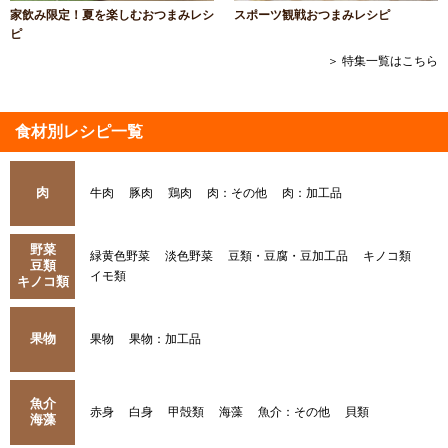
家飲み限定！夏を楽しむおつまみレシ
スポーツ観戦おつまみレシピ
ピ
＞ 特集一覧はこちら
食材別レシピ一覧
肉
牛肉
豚肉
鶏肉
肉：その他
肉：加工品
野菜
緑黄色野菜
淡色野菜
豆類・豆腐・豆加工品
キノコ類
豆類
イモ類
キノコ類
果物
果物
果物：加工品
魚介
赤身
白身
甲殻類
海藻
魚介：その他
貝類
海藻