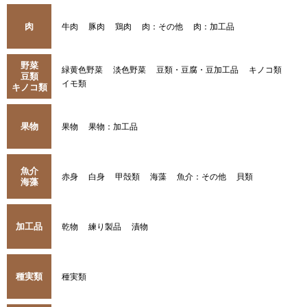
肉
牛肉
豚肉
鶏肉
肉：その他
肉：加工品
野菜
緑黄色野菜
淡色野菜
豆類・豆腐・豆加工品
キノコ類
豆類
イモ類
キノコ類
果物
果物
果物：加工品
魚介
赤身
白身
甲殻類
海藻
魚介：その他
貝類
海藻
加工品
乾物
練り製品
漬物
種実類
種実類