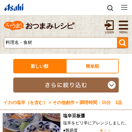
新しい順
簡単順
イカの塩辛（を含む） > その他創作 > 調理時間：15分 1品
塩辛豆板醤
塩辛をピリ辛にアレンジしました。
●難易度
★
★
★