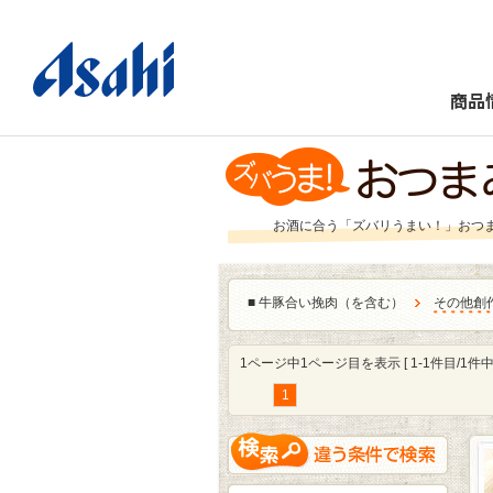
商品
お酒に合う「ズバリうまい！」おつ
■
牛豚合い挽肉（を含む）
その他創
1ページ中1ページ目を表示 [ 1-1件目/1件中 
1