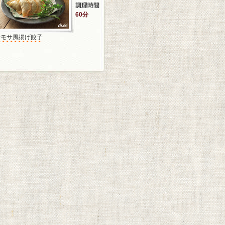
60分
サモサ風揚げ餃子