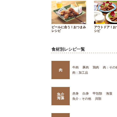
ビールに合う！おつまみ
アウトドア！お
レシピ
シピ
食材別レシピ一覧
牛肉
豚肉
鶏肉
肉：その
肉
肉：加工品
赤身
白身
甲殻類
海藻
魚介
海藻
魚介：その他
貝類