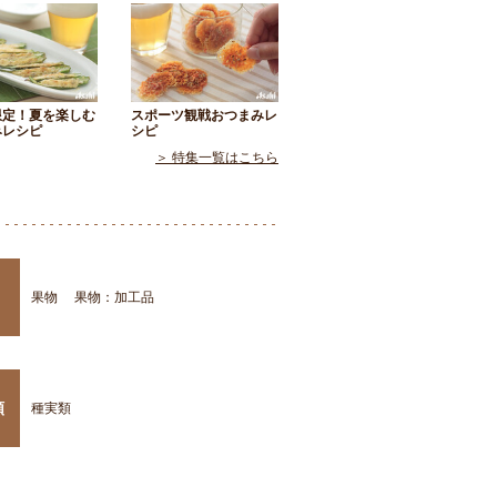
限定！夏を楽しむ
スポーツ観戦おつまみレ
みレシピ
シピ
＞ 特集一覧はこちら
果物
果物：加工品
類
種実類