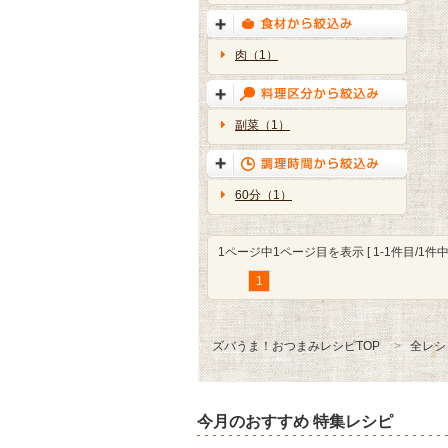
肉（1）
副菜（1）
60分（1）
1ページ中1ページ目を表示 [ 1-1件目/1件中 
1
ズバうま！おつまみレシピTOP
全レシ
今月のおすすめ 特集レシピ