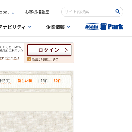
obal
お客様相談室
検索キーワード入力
テナビリティ
企業情報
ただくと、MYレ
機能をご利用いた
サヒパークとは
新規ご利用はコチラ
難易度）
｜
新しい順
［
15件
｜
30件
］