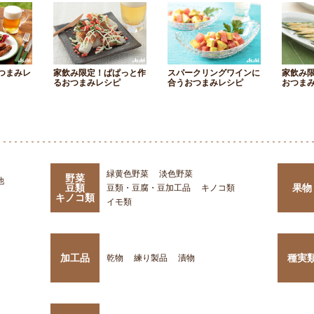
つまみレ
家飲み限定！ぱぱっと作
スパークリングワインに
家飲み
るおつまみレシピ
合うおつまみレシピ
おつま
緑黄色野菜
淡色野菜
野菜
他
豆類
果物
豆類・豆腐・豆加工品
キノコ類
キノコ類
イモ類
加工品
種実
乾物
練り製品
漬物