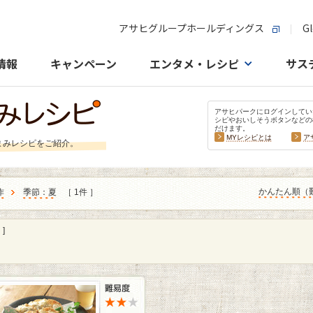
アサヒグループホールディングス
Gl
情報
キャンペーン
エンタメ・レシピ
サス
アサヒパークにログインしてい
シピやおいしそうボタンなどの
だけます。
MYレシピとは
ア
まみレシピをご紹介。
かんたん順（
作
季節：夏
［ 1件 ］
]