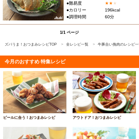
●難易度
★
★
★
●カロリー
196kcal
●調理時間
60分
1/1 ページ
ズバうま！おつまみレシピTOP
全レシピ一覧
牛豚合い挽肉のレシピ一
今月のおすすめ 特集レシピ
ビールに合う！おつまみレシピ
アウトドア！おつまみレシピ