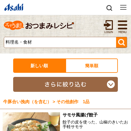
新しい順
簡単順
牛豚合い挽肉（を含む） > その他創作 1品
サモサ風揚げ餃子
餃子の皮を使った、山椒のきいたお
手軽サモサ