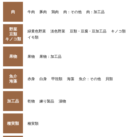
肉
牛肉
豚肉
鶏肉
肉：その他
肉：加工品
野菜
緑黄色野菜
淡色野菜
豆類・豆腐・豆加工品
キノコ類
豆類
イモ類
キノコ類
果物
果物
果物：加工品
魚介
赤身
白身
甲殻類
海藻
魚介：その他
貝類
海藻
加工品
乾物
練り製品
漬物
種実類
種実類