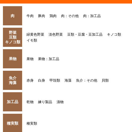
肉
牛肉
豚肉
鶏肉
肉：その他
肉：加工品
野菜
緑黄色野菜
淡色野菜
豆類・豆腐・豆加工品
キノコ類
豆類
イモ類
キノコ類
果物
果物
果物：加工品
魚介
赤身
白身
甲殻類
海藻
魚介：その他
貝類
海藻
加工品
乾物
練り製品
漬物
種実類
種実類