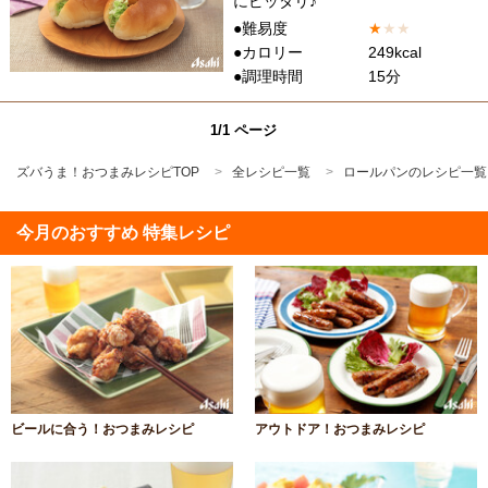
にピッタリ♪
●難易度
★
★
★
●カロリー
249kcal
●調理時間
15分
1/1 ページ
ズバうま！おつまみレシピTOP
全レシピ一覧
ロールパンのレシピ一覧
今月のおすすめ 特集レシピ
ビールに合う！おつまみレシピ
アウトドア！おつまみレシピ