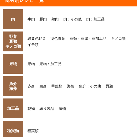
食材別レシピ一覧
肉
牛肉
豚肉
鶏肉
肉：その他
肉：加工品
野菜
緑黄色野菜
淡色野菜
豆類・豆腐・豆加工品
キノコ類
豆類
イモ類
キノコ類
果物
果物
果物：加工品
魚介
赤身
白身
甲殻類
海藻
魚介：その他
貝類
海藻
加工品
乾物
練り製品
漬物
種実類
種実類