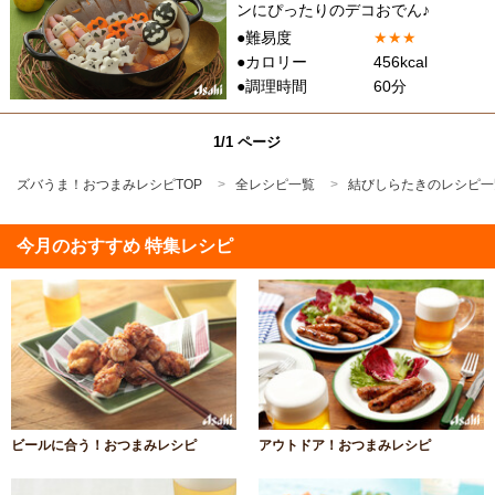
ンにぴったりのデコおでん♪
●難易度
★
★
★
●カロリー
456kcal
●調理時間
60分
1/1 ページ
ズバうま！おつまみレシピTOP
全レシピ一覧
結びしらたきのレシピ一
今月のおすすめ 特集レシピ
ビールに合う！おつまみレシピ
アウトドア！おつまみレシピ