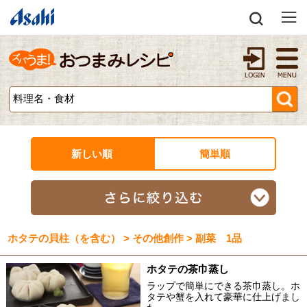
新しい順
簡単順
ホタテの貝柱（を含む） > その他創作 > 副菜 1品
ホタテの茶巾蒸し
ラップで簡単にできる茶巾蒸し。ホ
タテや蟹を入れて豪華に仕上げまし