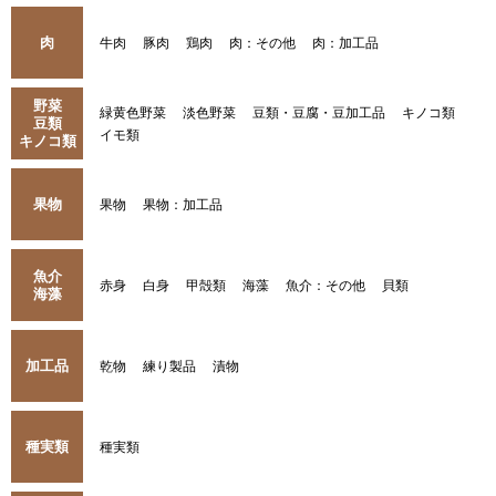
肉
牛肉
豚肉
鶏肉
肉：その他
肉：加工品
野菜
緑黄色野菜
淡色野菜
豆類・豆腐・豆加工品
キノコ類
豆類
イモ類
キノコ類
果物
果物
果物：加工品
魚介
赤身
白身
甲殻類
海藻
魚介：その他
貝類
海藻
加工品
乾物
練り製品
漬物
種実類
種実類