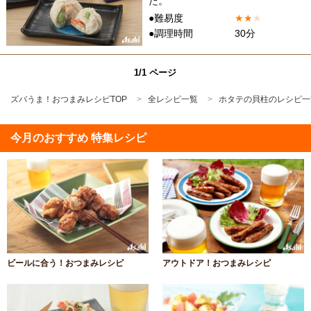
た。
●難易度
★
★
★
●調理時間
30分
1/1 ページ
ズバうま！おつまみレシピTOP
全レシピ一覧
ホタテの貝柱のレシピ一
今月のおすすめ 特集レシピ
ビールに合う！おつまみレシピ
アウトドア！おつまみレシピ