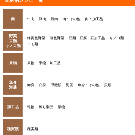
食材別レシピ一覧
肉
牛肉
豚肉
鶏肉
肉：その他
肉：加工品
野菜
緑黄色野菜
淡色野菜
豆類・豆腐・豆加工品
キノコ類
豆類
イモ類
キノコ類
果物
果物
果物：加工品
魚介
赤身
白身
甲殻類
海藻
魚介：その他
貝類
海藻
加工品
乾物
練り製品
漬物
種実類
種実類