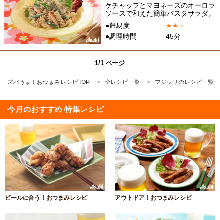
ケチャップとマヨネーズのオーロラ
ソースで和えた簡単パスタサラダ。
●難易度
★
★
★
●調理時間
45分
1/1 ページ
ズバうま！おつまみレシピTOP
全レシピ一覧
フジッリのレシピ一覧
今月のおすすめ 特集レシピ
ビールに合う！おつまみレシピ
アウトドア！おつまみレシピ