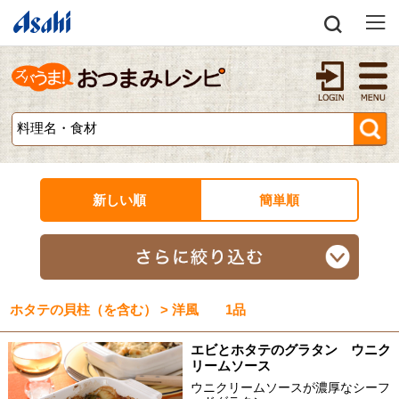
新しい順
簡単順
ホタテの貝柱（を含む） > 洋風 1品
エビとホタテのグラタン ウニク
リームソース
ウニクリームソースが濃厚なシーフ