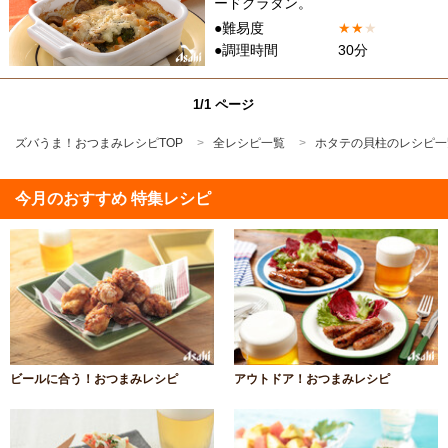
ードグラタン。
●難易度
★
★
★
●調理時間
30分
1/1 ページ
ズバうま！おつまみレシピTOP
全レシピ一覧
ホタテの貝柱のレシピ一
今月のおすすめ 特集レシピ
ビールに合う！おつまみレシピ
アウトドア！おつまみレシピ