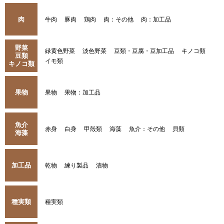
肉
牛肉
豚肉
鶏肉
肉：その他
肉：加工品
野菜
緑黄色野菜
淡色野菜
豆類・豆腐・豆加工品
キノコ類
豆類
イモ類
キノコ類
果物
果物
果物：加工品
魚介
赤身
白身
甲殻類
海藻
魚介：その他
貝類
海藻
加工品
乾物
練り製品
漬物
種実類
種実類