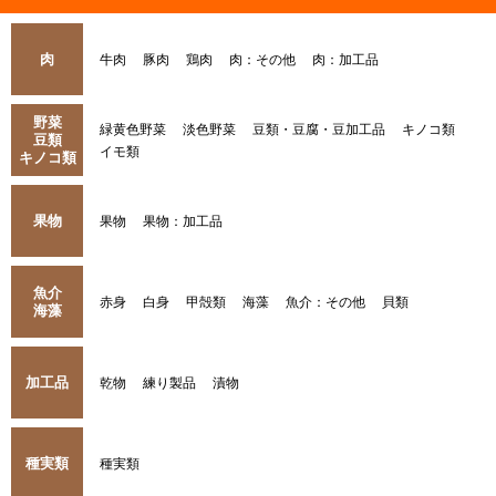
肉
牛肉
豚肉
鶏肉
肉：その他
肉：加工品
野菜
緑黄色野菜
淡色野菜
豆類・豆腐・豆加工品
キノコ類
豆類
イモ類
キノコ類
果物
果物
果物：加工品
魚介
赤身
白身
甲殻類
海藻
魚介：その他
貝類
海藻
加工品
乾物
練り製品
漬物
種実類
種実類