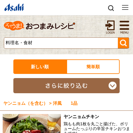
新しい順
簡単順
ヤンニョム（を含む） > 洋風 1品
ヤンニョムチキン
鶏もも肉1枚を丸ごと揚げた、ボリ
ュームたっぷりの辛旨チキンおつま