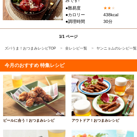
みです!
●難易度
★
★
★
●カロリー
438kcal
●調理時間
30分
1/1 ページ
ズバうま！おつまみレシピTOP
全レシピ一覧
ヤンニョムのレシピ一覧
今月のおすすめ 特集レシピ
ビールに合う！おつまみレシピ
アウトドア！おつまみレシピ