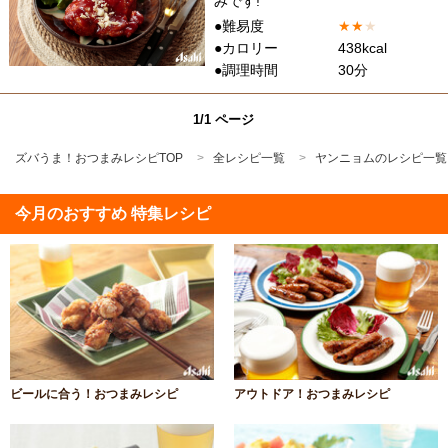
みです!
●難易度
★
★
★
●カロリー
438kcal
●調理時間
30分
1/1 ページ
ズバうま！おつまみレシピTOP
全レシピ一覧
ヤンニョムのレシピ一覧
今月のおすすめ 特集レシピ
ビールに合う！おつまみレシピ
アウトドア！おつまみレシピ