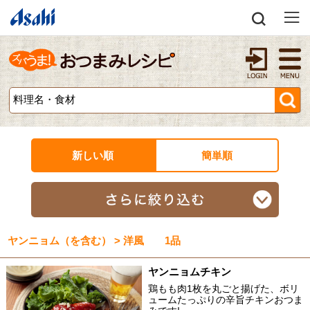
新しい順
簡単順
ヤンニョム（を含む） > 洋風 1品
ヤンニョムチキン
鶏もも肉1枚を丸ごと揚げた、ボリ
ュームたっぷりの辛旨チキンおつま