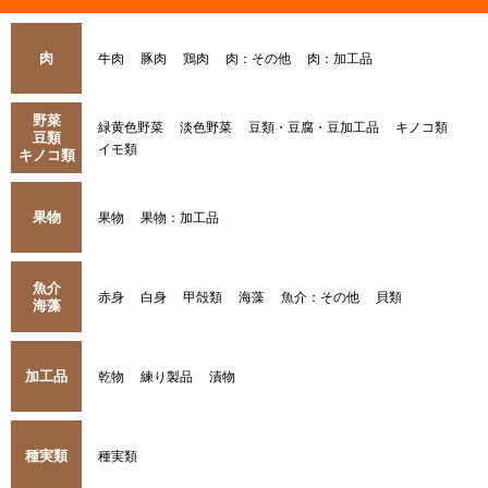
肉
牛肉
豚肉
鶏肉
肉：その他
肉：加工品
野菜
緑黄色野菜
淡色野菜
豆類・豆腐・豆加工品
キノコ類
豆類
イモ類
キノコ類
果物
果物
果物：加工品
魚介
赤身
白身
甲殻類
海藻
魚介：その他
貝類
海藻
加工品
乾物
練り製品
漬物
種実類
種実類