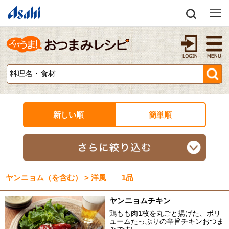
新しい順
簡単順
ヤンニョム（を含む） > 洋風 1品
ヤンニョムチキン
鶏もも肉1枚を丸ごと揚げた、ボリ
ュームたっぷりの辛旨チキンおつま