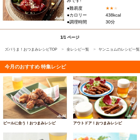
みです!
●難易度
★
★
★
●カロリー
438kcal
●調理時間
30分
1/1 ページ
ズバうま！おつまみレシピTOP
全レシピ一覧
ヤンニョムのレシピ一覧
今月のおすすめ 特集レシピ
ビールに合う！おつまみレシピ
アウトドア！おつまみレシピ