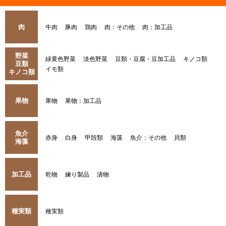
肉
牛肉
豚肉
鶏肉
肉：その他
肉：加工品
野菜
緑黄色野菜
淡色野菜
豆類・豆腐・豆加工品
キノコ類
豆類
イモ類
キノコ類
果物
果物
果物：加工品
魚介
赤身
白身
甲殻類
海藻
魚介：その他
貝類
海藻
加工品
乾物
練り製品
漬物
種実類
種実類