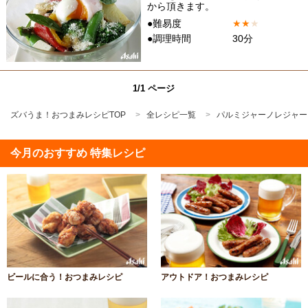
から頂きます。
●難易度
★
★
★
●調理時間
30分
1/1 ページ
ズバうま！おつまみレシピTOP
全レシピ一覧
パルミジャーノレジャー
今月のおすすめ 特集レシピ
ビールに合う！おつまみレシピ
アウトドア！おつまみレシピ