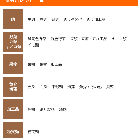
食材別レシピ一覧
肉
牛肉
豚肉
鶏肉
肉：その他
肉：加工品
野菜
緑黄色野菜
淡色野菜
豆類・豆腐・豆加工品
キノコ類
豆類
イモ類
キノコ類
果物
果物
果物：加工品
魚介
赤身
白身
甲殻類
海藻
魚介：その他
貝類
海藻
加工品
乾物
練り製品
漬物
種実類
種実類