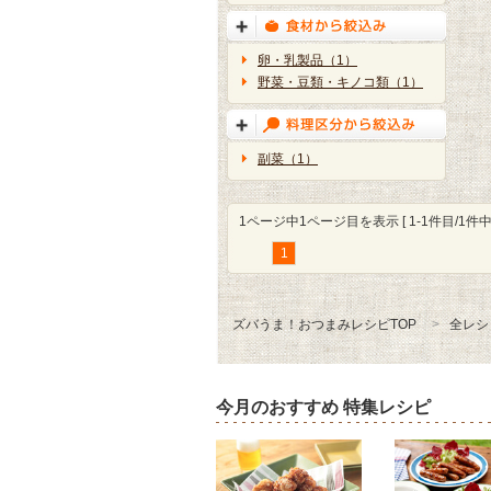
卵・乳製品（1）
野菜・豆類・キノコ類（1）
副菜（1）
1ページ中1ページ目を表示 [ 1-1件目/1件中 
1
ズバうま！おつまみレシピTOP
全レシ
今月のおすすめ 特集レシピ