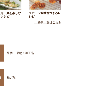
限定！夏を楽しむ
スポーツ観戦おつまみレ
みレシピ
シピ
＞ 特集一覧はこちら
果物
果物：加工品
類
種実類