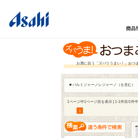
商品
お酒に合う「ズバリうまい！」おつ
■
パルミジャーノレジャーノ（を含む）
1ページ中1ページ目を表示 [ 1-1件目/1件中 
1