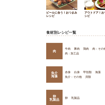
ビールに合う！おつまみ
アウトドア！お
レシピ
シピ
食材別レシピ一覧
牛肉
豚肉
鶏肉
肉：その
肉
肉：加工品
赤身
白身
甲殻類
海藻
魚介
海藻
魚介：その他
貝類
卵
卵
乳製品
乳製品