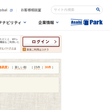
obal
お客様相談室
検索キーワード入力
テナビリティ
企業情報
ただくと、MYレ
機能をご利用いた
サヒパークとは
新規ご利用はコチラ
難易度）
｜
新しい順
［
15件
｜
30件
］