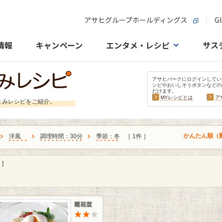
アサヒグループホールディングス
Gl
情報
キャンペーン
エンタメ・レシピ
サス
アサヒパークにログインしてい
シピやおいしそうボタンなどの
だけます。
MYレシピとは
ア
まみレシピをご紹介。
かんたん順（
洋風
調理時間：30分
季節：冬
［ 1件 ］
]