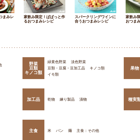
つまみレ
家飲み限定！ぱぱっと作
スパークリングワインに
家飲み
るおつまみレシピ
合うおつまみレシピ
おつま
緑黄色野菜
淡色野菜
野菜
他
豆類
果物
豆類・豆腐・豆加工品
キノコ類
キノコ類
イモ類
加工品
種実
乾物
練り製品
漬物
主食
米
パン
麺
主食：その他