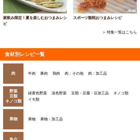
家飲み限定！夏を楽しむおつまみレシ
スポーツ観戦おつまみレシピ
ピ
＞ 特集一覧はこちら
食材別レシピ一覧
肉
牛肉
豚肉
鶏肉
肉：その他
肉：加工品
野菜
緑黄色野菜
淡色野菜
豆類・豆腐・豆加工品
キノコ類
豆類
イモ類
キノコ類
果物
果物
果物：加工品
魚介