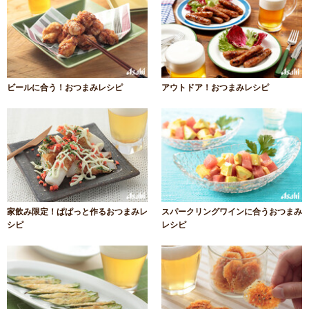
ビールに合う！おつまみレシピ
アウトドア！おつまみレシピ
家飲み限定！ぱぱっと作るおつまみレ
スパークリングワインに合うおつまみ
シピ
レシピ