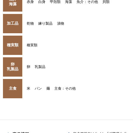
赤身
白身
甲殻類
海藻
魚介：その他
貝類
海藻
加工品
乾物
練り製品
漬物
種実類
種実類
卵
卵
乳製品
乳製品
主食
米
パン
麺
主食：その他