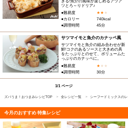
きる!魚介の風味が楽しめるアツア
ツとろ～りドリア♪
●難易度
★
★
★
●カロリー
740kcal
●調理時間
45分
サツマイモと魚介のカナッペ風
サツマイモと魚介の組み合わせが新
鮮!コクのあるソースと大きめの具
をたっぷりとのせて、ボリュームた
っぷりのカナッペに。
●難易度
★
★
★
●調理時間
30分
1/1 ページ
ズバうま！おつまみレシピTOP
全レシピ一覧
シーフードミックスのレ
今月のおすすめ 特集レシピ