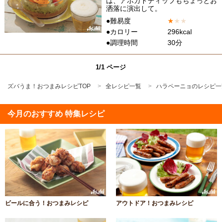
は、アボカドディップもちょっとお
洒落に演出して。
●難易度
★
★
★
●カロリー
296kcal
●調理時間
30分
1/1 ページ
ズバうま！おつまみレシピTOP
全レシピ一覧
ハラペーニョのレシピ一
今月のおすすめ 特集レシピ
ビールに合う！おつまみレシピ
アウトドア！おつまみレシピ