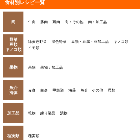
食材別レシピ一覧
肉
牛肉
豚肉
鶏肉
肉：その他
肉：加工品
野菜
緑黄色野菜
淡色野菜
豆類・豆腐・豆加工品
キノコ類
豆類
イモ類
キノコ類
果物
果物
果物：加工品
魚介
赤身
白身
甲殻類
海藻
魚介：その他
貝類
海藻
加工品
乾物
練り製品
漬物
種実類
種実類