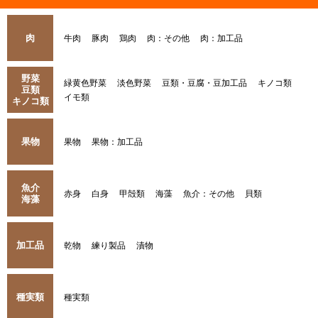
肉
牛肉
豚肉
鶏肉
肉：その他
肉：加工品
野菜
緑黄色野菜
淡色野菜
豆類・豆腐・豆加工品
キノコ類
豆類
イモ類
キノコ類
果物
果物
果物：加工品
魚介
赤身
白身
甲殻類
海藻
魚介：その他
貝類
海藻
加工品
乾物
練り製品
漬物
種実類
種実類