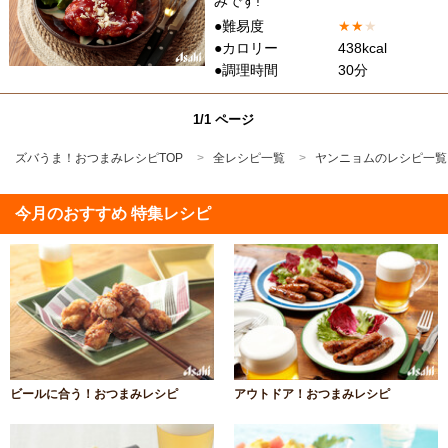
みです!
●難易度
★
★
★
●カロリー
438kcal
●調理時間
30分
1/1 ページ
ズバうま！おつまみレシピTOP
全レシピ一覧
ヤンニョムのレシピ一覧
今月のおすすめ 特集レシピ
ビールに合う！おつまみレシピ
アウトドア！おつまみレシピ