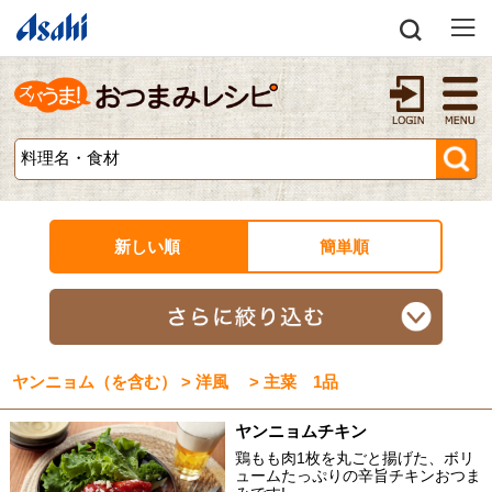
新しい順
簡単順
ヤンニョム（を含む） > 洋風 > 主菜 1品
ヤンニョムチキン
鶏もも肉1枚を丸ごと揚げた、ボリ
ュームたっぷりの辛旨チキンおつま