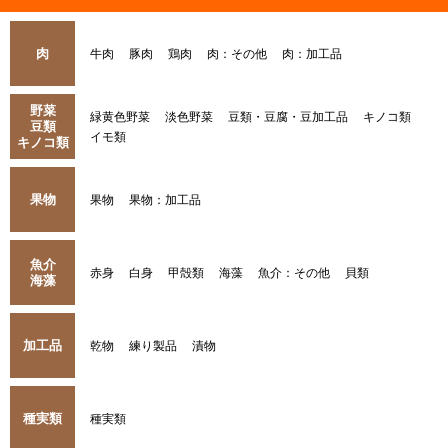
肉
牛肉
豚肉
鶏肉
肉：その他
肉：加工品
野菜
緑黄色野菜
淡色野菜
豆類・豆腐・豆加工品
キノコ類
豆類
イモ類
キノコ類
果物
果物
果物：加工品
魚介
赤身
白身
甲殻類
海藻
魚介：その他
貝類
海藻
加工品
乾物
練り製品
漬物
種実類
種実類