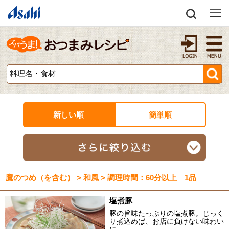
新しい順
簡単順
鷹のつめ（を含む） > 和風 > 調理時間：60分以上 1品
塩煮豚
豚の旨味たっぷりの塩煮豚。じっく
り煮込めば、お店に負けない味わい