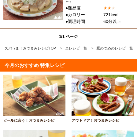
に。
●難易度
★
★
★
●カロリー
721kcal
●調理時間
60分以上
1/1 ページ
ズバうま！おつまみレシピTOP
全レシピ一覧
鷹のつめのレシピ一覧
今月のおすすめ 特集レシピ
ビールに合う！おつまみレシピ
アウトドア！おつまみレシピ