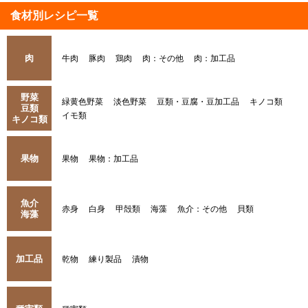
食材別レシピ一覧
肉
牛肉
豚肉
鶏肉
肉：その他
肉：加工品
野菜
緑黄色野菜
淡色野菜
豆類・豆腐・豆加工品
キノコ類
豆類
イモ類
キノコ類
果物
果物
果物：加工品
魚介
赤身
白身
甲殻類
海藻
魚介：その他
貝類
海藻
加工品
乾物
練り製品
漬物