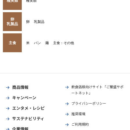
種実類
種実類
卵
卵
乳製品
乳製品
主食
米
パン
麺
主食：その他
商品情報
飲食店様向けサイト「ご繁盛サポ
ートネット」
キャンペーン
プライバシーポリシー
エンタメ・レシピ
推奨環境
サステナビリティ
ご利用規約
企業情報