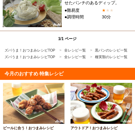
せたパンチのあるディップ。
●難易度
★
★
★
●調理時間
30分
1/1 ページ
ズバうま！おつまみレシピTOP
全レシピ一覧
黒パンのレシピ一覧
ズバうま！おつまみレシピTOP
全レシピ一覧
種実類のレシピ一覧
今月のおすすめ 特集レシピ
ビールに合う！おつまみレシピ
アウトドア！おつまみレシピ