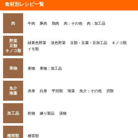
食材別レシピ一覧
肉
牛肉
豚肉
鶏肉
肉：その他
肉：加工品
野菜
緑黄色野菜
淡色野菜
豆類・豆腐・豆加工品
キノコ類
豆類
イモ類
キノコ類
果物
果物
果物：加工品
魚介
赤身
白身
甲殻類
海藻
魚介：その他
貝類
海藻
加工品
乾物
練り製品
漬物
種実類
種実類