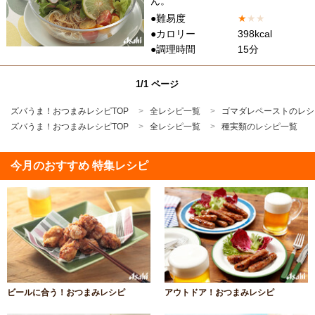
ん。
●難易度
★
★
★
●カロリー
398kcal
●調理時間
15分
1/1 ページ
ズバうま！おつまみレシピTOP
全レシピ一覧
ゴマダレペーストのレシ
ズバうま！おつまみレシピTOP
全レシピ一覧
種実類のレシピ一覧
今月のおすすめ 特集レシピ
ビールに合う！おつまみレシピ
アウトドア！おつまみレシピ