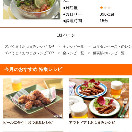
ん。
●難易度
★
★
★
●カロリー
398kcal
●調理時間
15分
1/1 ページ
ズバうま！おつまみレシピTOP
全レシピ一覧
ゴマダレペーストのレシ
ズバうま！おつまみレシピTOP
全レシピ一覧
種実類のレシピ一覧
今月のおすすめ 特集レシピ
ビールに合う！おつまみレシピ
アウトドア！おつまみレシピ