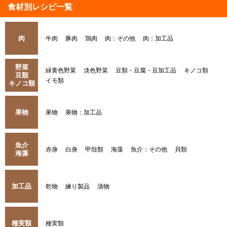
食材別レシピ一覧
肉
牛肉
豚肉
鶏肉
肉：その他
肉：加工品
野菜
緑黄色野菜
淡色野菜
豆類・豆腐・豆加工品
キノコ類
豆類
イモ類
キノコ類
果物
果物
果物：加工品
魚介
赤身
白身
甲殻類
海藻
魚介：その他
貝類
海藻
加工品
乾物
練り製品
漬物
種実類
種実類