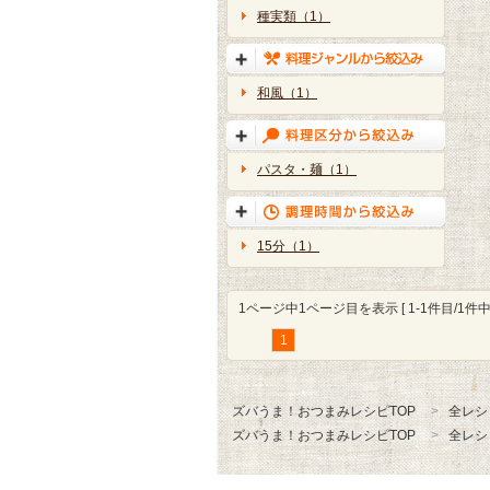
種実類（1）
和風（1）
パスタ・麺（1）
15分（1）
1ページ中1ページ目を表示 [ 1-1件目/1件中 
1
ズバうま！おつまみレシピTOP
全レシ
ズバうま！おつまみレシピTOP
全レシ