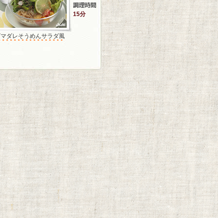
15分
ゴマダレそうめんサラダ風