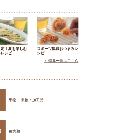
限定！夏を楽しむ
スポーツ観戦おつまみレ
みレシピ
シピ
＞ 特集一覧はこちら
果物
果物：加工品
類
種実類