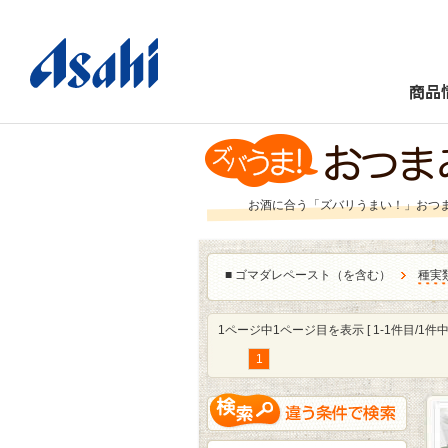
商品
お酒に合う「ズバリうまい！」おつ
■
ゴマダレペースト（を含む）
種実
1ページ中1ページ目を表示 [ 1-1件目/1件中 
1