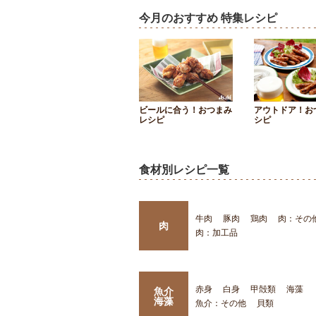
今月のおすすめ 特集レシピ
ビールに合う！おつまみ
アウトドア！お
レシピ
シピ
食材別レシピ一覧
牛肉
豚肉
鶏肉
肉：その
肉
肉：加工品
赤身
白身
甲殻類
海藻
魚介
海藻
魚介：その他
貝類