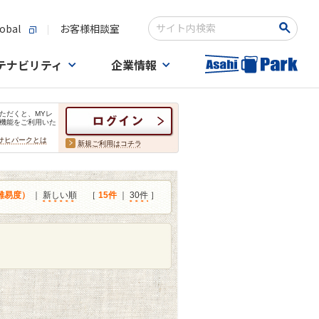
obal
お客様相談室
検索キーワード入力
テナビリティ
企業情報
ただくと、MYレ
機能をご利用いた
サヒパークとは
新規ご利用はコチラ
難易度）
｜
新しい順
［
15件
｜
30件
］