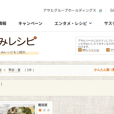
アサヒグループホールディングス
Gl
情報
キャンペーン
エンタメ・レシピ
サス
アサヒパークにログインしてい
シピやおいしそうボタンなどの
だけます。
MYレシピとは
ア
まみレシピをご紹介。
かんたん順（
類
季節：夏
［ 1件 ］
]