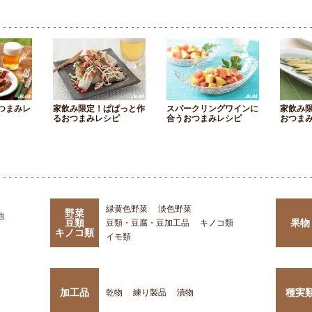
つまみレ
家飲み限定！ぱぱっと作
スパークリングワインに
家飲み
るおつまみレシピ
合うおつまみレシピ
おつま
緑黄色野菜
淡色野菜
野菜
他
豆類
果物
豆類・豆腐・豆加工品
キノコ類
キノコ類
イモ類
加工品
種実
乾物
練り製品
漬物