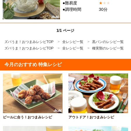
●難易度
★
★
★
●調理時間
30分
1/1 ページ
ズバうま！おつまみレシピTOP
全レシピ一覧
黒パンのレシピ一覧
ズバうま！おつまみレシピTOP
全レシピ一覧
種実類のレシピ一覧
今月のおすすめ 特集レシピ
ビールに合う！おつまみレシピ
アウトドア！おつまみレシピ