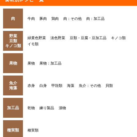
肉
牛肉
豚肉
鶏肉
肉：その他
肉：加工品
野菜
緑黄色野菜
淡色野菜
豆類・豆腐・豆加工品
キノコ類
豆類
イモ類
キノコ類
果物
果物
果物：加工品
魚介
赤身
白身
甲殻類
海藻
魚介：その他
貝類
海藻
加工品
乾物
練り製品
漬物
種実類
種実類