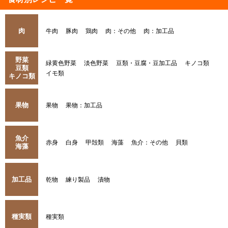
肉
牛肉
豚肉
鶏肉
肉：その他
肉：加工品
野菜
緑黄色野菜
淡色野菜
豆類・豆腐・豆加工品
キノコ類
豆類
イモ類
キノコ類
果物
果物
果物：加工品
魚介
赤身
白身
甲殻類
海藻
魚介：その他
貝類
海藻
加工品
乾物
練り製品
漬物
種実類
種実類