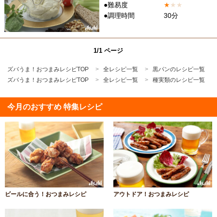
●難易度
★
★
★
●調理時間
30分
1/1 ページ
ズバうま！おつまみレシピTOP
全レシピ一覧
黒パンのレシピ一覧
ズバうま！おつまみレシピTOP
全レシピ一覧
種実類のレシピ一覧
今月のおすすめ 特集レシピ
ビールに合う！おつまみレシピ
アウトドア！おつまみレシピ