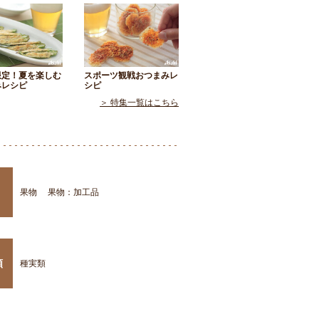
限定！夏を楽しむ
スポーツ観戦おつまみレ
みレシピ
シピ
＞ 特集一覧はこちら
果物
果物：加工品
類
種実類