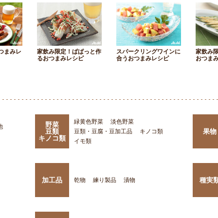
つまみレ
家飲み限定！ぱぱっと作
スパークリングワインに
家飲み
るおつまみレシピ
合うおつまみレシピ
おつま
緑黄色野菜
淡色野菜
野菜
他
豆類
果物
豆類・豆腐・豆加工品
キノコ類
キノコ類
イモ類
加工品
種実
乾物
練り製品
漬物