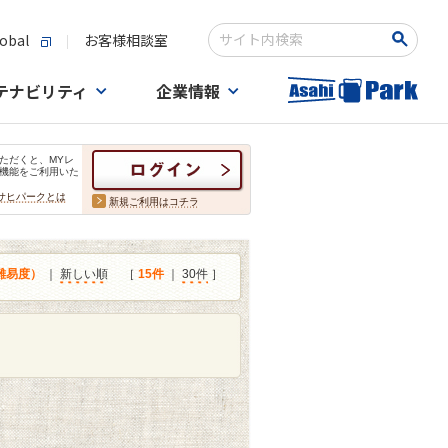
obal
お客様相談室
検索キーワード入力
テナビリティ
企業情報
ただくと、MYレ
機能をご利用いた
サヒパークとは
新規ご利用はコチラ
難易度）
｜
新しい順
［
15件
｜
30件
］