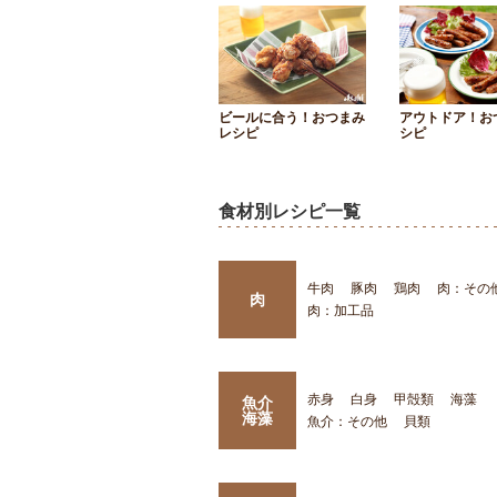
ビールに合う！おつまみ
アウトドア！お
レシピ
シピ
食材別レシピ一覧
牛肉
豚肉
鶏肉
肉：その
肉
肉：加工品
赤身
白身
甲殻類
海藻
魚介
海藻
魚介：その他
貝類