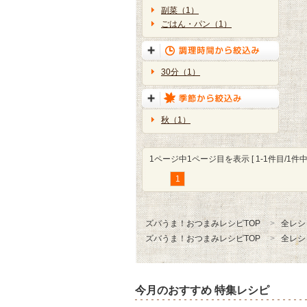
副菜（1）
ごはん・パン（1）
30分（1）
秋（1）
1ページ中1ページ目を表示 [ 1-1件目/1件中 
1
ズバうま！おつまみレシピTOP
全レシ
ズバうま！おつまみレシピTOP
全レシ
今月のおすすめ 特集レシピ