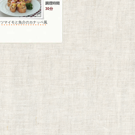
30分
サツマイモと魚介のカナッペ風