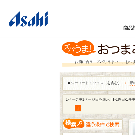
商品
お酒に合う「ズバリうまい！」おつ
■
シーフードミックス（を含む）
果
1ページ中1ページ目を表示 [ 1-1件目/1件中 
1