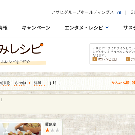
アサヒグループホールディングス
Gl
情報
キャンペーン
エンタメ・レシピ
サス
アサヒパークにログインしてい
シピやおいしそうボタンなどの
だけます。
MYレシピとは
ア
まみレシピをご紹介。
かんたん順（
物
(
果物
：
その他
)
洋風
［ 1件 ］
]