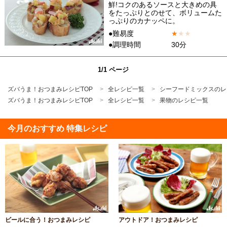
鮮!コクのあるソースと大きめの具
をたっぷりとのせて、ボリュームた
っぷりのカナッペに。
●難易度
★
★
★
●調理時間
30分
1/1 ページ
ズバうま！おつまみレシピTOP
全レシピ一覧
シーフードミックスのレ
ズバうま！おつまみレシピTOP
全レシピ一覧
果物のレシピ一覧
今月のおすすめ 特集レシピ
ビールに合う！おつまみレシピ
アウトドア！おつまみレシピ