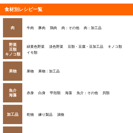
食材別レシピ一覧
肉
牛肉
豚肉
鶏肉
肉：その他
肉：加工品
野菜
緑黄色野菜
淡色野菜
豆類・豆腐・豆加工品
キノコ類
豆類
イモ類
キノコ類
果物
果物
果物：加工品
魚介
赤身
白身
甲殻類
海藻
魚介：その他
貝類
海藻
加工品
乾物
練り製品
漬物