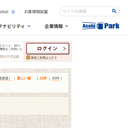
obal
お客様相談室
検索キーワード入力
テナビリティ
企業情報
ただくと、MYレ
機能をご利用いた
サヒパークとは
新規ご利用はコチラ
難易度）
｜
新しい順
［
15件
｜
30件
］