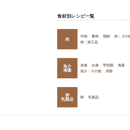
食材別レシピ一覧
牛肉
豚肉
鶏肉
肉：その
肉
肉：加工品
赤身
白身
甲殻類
海藻
魚介
海藻
魚介：その他
貝類
卵
卵
乳製品
乳製品