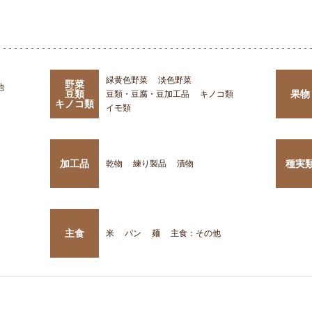
緑黄色野菜
淡色野菜
野菜
他
豆類
果物
豆類・豆腐・豆加工品
キノコ類
キノコ類
イモ類
加工品
種実
乾物
練り製品
漬物
主食
米
パン
麺
主食：その他