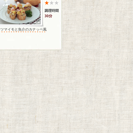
30分
サツマイモと魚介のカナッペ風