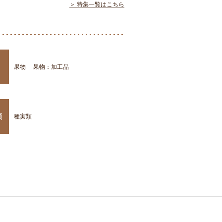
＞ 特集一覧はこちら
果物
果物：加工品
類
種実類