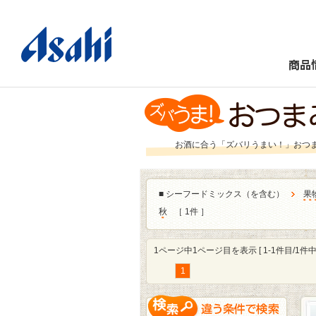
商品
お酒に合う「ズバリうまい！」おつ
■
シーフードミックス（を含む）
果
秋
［ 1件 ］
1ページ中1ページ目を表示 [ 1-1件目/1件中 
1