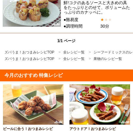
鮮!コクのあるソースと大きめの具
をたっぷりとのせて、ボリュームた
っぷりのカナッペに。
●難易度
★
★
★
●調理時間
30分
1/1 ページ
ズバうま！おつまみレシピTOP
全レシピ一覧
シーフードミックスのレ
ズバうま！おつまみレシピTOP
全レシピ一覧
果物のレシピ一覧
今月のおすすめ 特集レシピ
ビールに合う！おつまみレシピ
アウトドア！おつまみレシピ