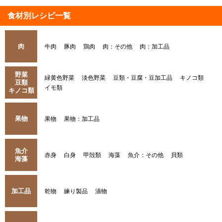
食材別レシピ一覧
肉
牛肉
豚肉
鶏肉
肉：その他
肉：加工品
野菜
緑黄色野菜
淡色野菜
豆類・豆腐・豆加工品
キノコ類
豆類
イモ類
キノコ類
果物
果物
果物：加工品
魚介
赤身
白身
甲殻類
海藻
魚介：その他
貝類
海藻
加工品
乾物
練り製品
漬物