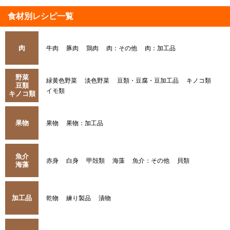
食材別レシピ一覧
肉
牛肉
豚肉
鶏肉
肉：その他
肉：加工品
野菜
緑黄色野菜
淡色野菜
豆類・豆腐・豆加工品
キノコ類
豆類
イモ類
キノコ類
果物
果物
果物：加工品
魚介
赤身
白身
甲殻類
海藻
魚介：その他
貝類
海藻
加工品
乾物
練り製品
漬物