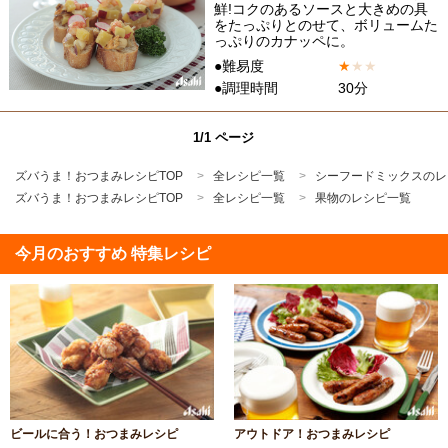
鮮!コクのあるソースと大きめの具
をたっぷりとのせて、ボリュームた
っぷりのカナッペに。
●難易度
★
★
★
●調理時間
30分
1/1 ページ
ズバうま！おつまみレシピTOP
全レシピ一覧
シーフードミックスのレ
ズバうま！おつまみレシピTOP
全レシピ一覧
果物のレシピ一覧
今月のおすすめ 特集レシピ
ビールに合う！おつまみレシピ
アウトドア！おつまみレシピ